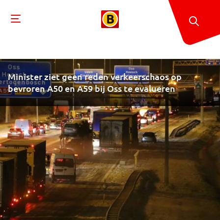
Minister ziet geen reden verkeerschaos op
bevroren A50 en A59 bij Oss te evalueren