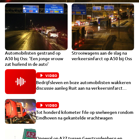
Automobilisten gestrand op
Strooiwagens aan de slag na
A50 bij Oss: ‘Een jonge vrouw
verkeersinfarct op A50 bij Oss
zat huilend in de auto’
VIDEO
Bedrijfsleven en boze automobilisten wakkeren
discussie aanleg Ruit aan na verkeersinfarct
Eindhoven
VIDEO
Tot honderd kilometer file op snelwegen rondom
Eindhoven na gekantelde vrachtwagen
Ongeval op A27 tussen Geertruidenberg en