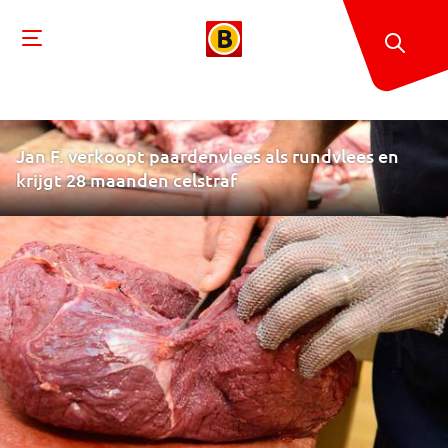
Jan F. verkoopt paardenvlees als rundvlees en
krijgt 28 maanden celstraf