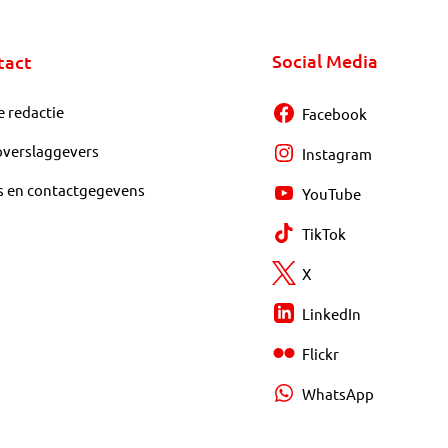
Social Media
tact
e redactie
Facebook
overslaggevers
Instagram
s en contactgegevens
YouTube
TikTok
X
LinkedIn
Flickr
WhatsApp