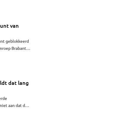
ount van
unt geblokkeerd
mroep Brabant
eerdere blokkade
a sociale media
en door.
ldt dat lang
erde
niet aan dat de
roep Brabant.
te
sico’s met zich