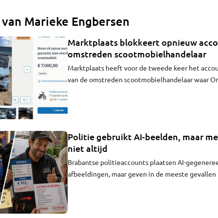
n van Marieke Engbersen
Marktplaats blokkeert opnieuw acc
omstreden scootmobielhandelaar
Marktplaats heeft voor de tweede keer het acco
van de omstreden scootmobielhandelaar waar O
eerder over schreef. De verkoper keerde na een 
onder een andere naam terug op het platform. Vi
en zijn eigen website gaat de verkoop ondertuss
Politie gebruikt AI-beelden, maar me
niet altijd
Brabantse politieaccounts plaatsen AI-gegenere
afbeeldingen, maar geven in de meeste gevallen 
beelden nep zijn, zo blijkt uit onderzoek van Om
Sommige afbeeldingen zijn nauwelijks van echt 
onderscheiden. Volgens deskundigen brengt dit ri