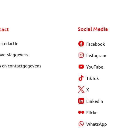
Social Media
tact
e redactie
Facebook
overslaggevers
Instagram
s en contactgegevens
YouTube
TikTok
X
LinkedIn
Flickr
WhatsApp