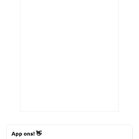
App ons!
👋