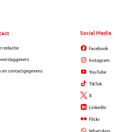
Social Media
tact
e redactie
Facebook
overslaggevers
Instagram
s en contactgegevens
YouTube
TikTok
X
LinkedIn
Flickr
WhatsApp