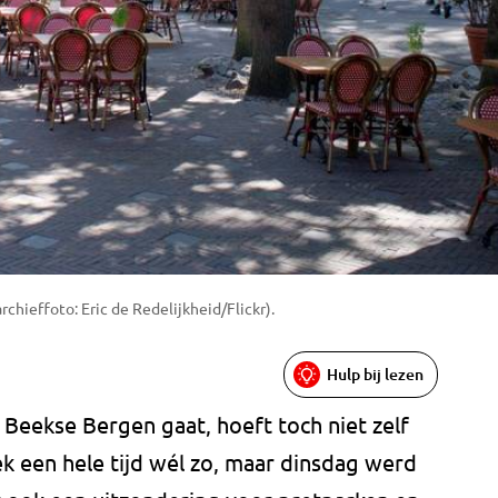
rchieffoto: Eric de Redelijkheid/Flickr).
Hulp bij lezen
e Beekse Bergen gaat, hoeft toch niet zelf
 een hele tijd wél zo, maar dinsdag werd