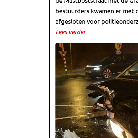
de Mastboststraat met de Gra
bestuurders kwamen er met de
afgesloten voor politieonder
Lees verder