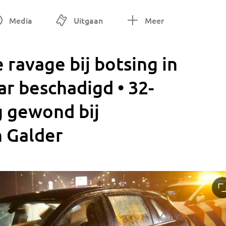
Media
Uitgaan
Meer
 ravage bij botsing in
ar beschadigd • 32-
g gewond bij
n Galder