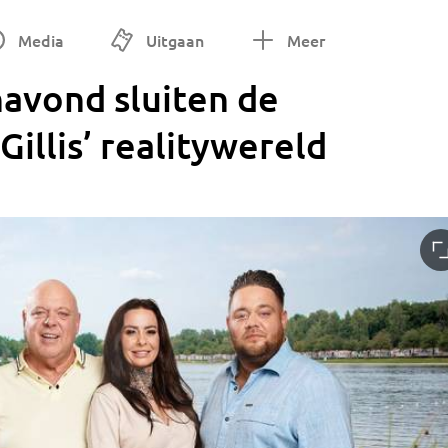
Media
Uitgaan
Meer
navond sluiten de
illis’ realitywereld