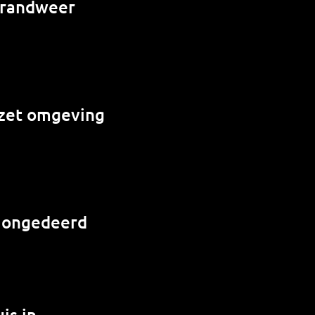
 brandweer
e zet omgeving
r ongedeerd
is in