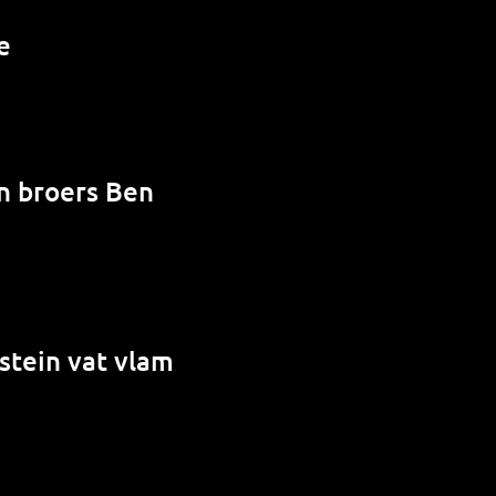
e
en broers Ben
stein vat vlam