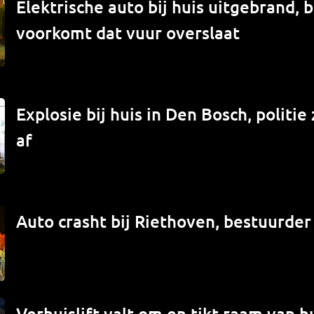
Elektrische auto bij huis uitgebrand,
voorkomt dat vuur overslaat
Explosie bij huis in Den Bosch, politi
af
Auto crasht bij Riethoven, bestuurde
Verhuislift valt om en tikt raam van hu