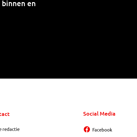
n binnen en
Social Media
tact
e redactie
Facebook