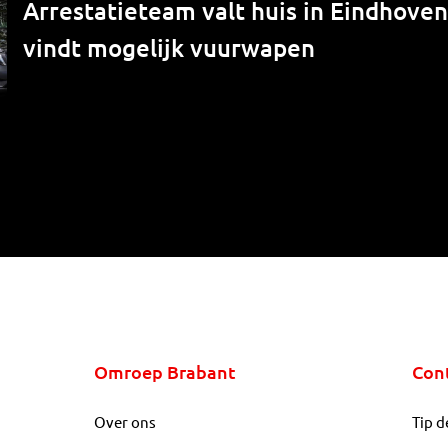
Arrestatieteam valt huis in Eindhove
vindt mogelijk vuurwapen
Omroep Brabant
Con
Over ons
Tip d