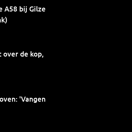
 A58 bij Gilze
nk)
 over de kop,
hoven: 'Vangen