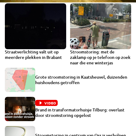
Straatverlichting valt uit op
Stroomstoring: met de
VIDEO
meerdere plekken in Brabant
zaklamp op je telefoon op zoek
naar die ene winterjas
Grote stroomstoring in Kaatsheuvel, duizenden
huishoudens getroffen
VIDEO
Brand in transformatorhuisje Tilburg: overlast
door stroomstoring opgelost
Stroomstoring in centrum van Oss is verholpen,