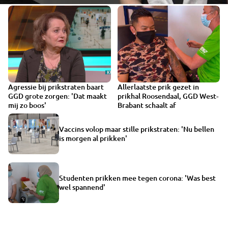
Agressie bij prikstraten baart
Allerlaatste prik gezet in
VIDEO
1:07
GGD grote zorgen: 'Dat maakt
prikhal Roosendaal, GGD West-
mij zo boos'
Brabant schaalt af
Vaccins volop maar stille prikstraten: 'Nu bellen
is morgen al prikken'
Studenten prikken mee tegen corona: 'Was best
wel spannend'