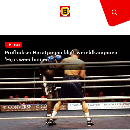
1:43
Profbokser Harutjunjan blijft wereldkampioen:
'Hij is weer binnen'