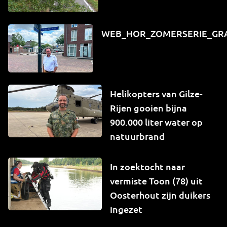
WEB_HOR_ZOMERSERIE_GR
Helikopters van Gilze-
Rijen gooien bijna
900.000 liter water op
natuurbrand
In zoektocht naar
vermiste Toon (78) uit
Oosterhout zijn duikers
ingezet