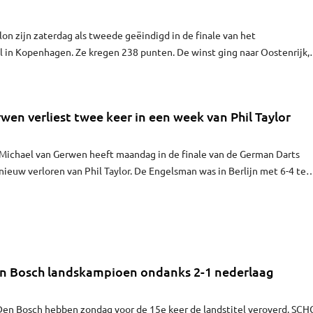
on zijn zaterdag als tweede geëindigd in de finale van het
n 238 punten. De winst ging naar Oostenrijk,
nsleepte met het liedje Rise Like A Phoenix van Conchita Wurst. Er we
 het Eurovisiesongfestival.
wen verliest twee keer in een week van Phil Taylor
 Michael van Gerwen heeft maandag in de finale van de German Darts
pnieuw verloren van Phil Taylor. De Engelsman was in Berlijn met 6-4 te
rlandse opponent.
n Bosch landskampioen ondanks 2-1 nederlaag
ebben zondag voor de 15e keer de landstitel veroverd. SCHC