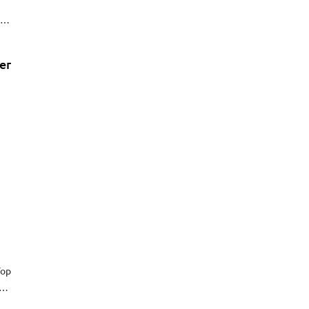
t
er
Top
t