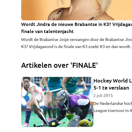
Wordt Jindra de nieuwe Brabantse in K3? Vrijdag
VIDEO
finale van talentenjacht
Wordt de Brabantse Josje vervangen door de Brabantse Jind
K3? Vrijdagavond is de finale van K3 zoekt K3 en dan wordt
duidelijk of Jindra van Schaijk uit Etten-Leur in K3 komt.
Artikelen over 'FINALE'
Hockey World Le
5-1 te verslaan
2 juli 2015
De Nederlandse hock
League-toernooi in A
eindstrijd van het W
van HC Den Bosch sco