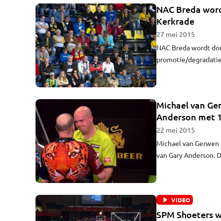
NAC Breda wordt
Kerkrade
27 mei 2015
NAC Breda wordt dond
promotie/degradatie
sponsortribune. De t
dag verkocht. Meer k
Michael van Ger
Anderson met 1
22 mei 2015
Michael van Gerwen 
van Gary Anderson. 
darter uit Gemonde h
VIDEO
SPM Shoeters w