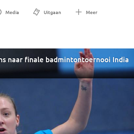
Media
Uitgaan
Meer
ens naar finale badmintontoernooi India