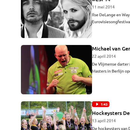
11 mei 2014
Ilse DeLange en Wayl
Eurovisiesongfestival in Kopenhagen. Ze krege
dat 290 punten binne
veel getwitterd over
Michael van Ger
22 april 2014
De Vlijmense darter
Masters in Berlijn o
sterk voor zijn Nede
1:43
Hockeysters De
13 april 2014
De hockeysters van Den Bosch h