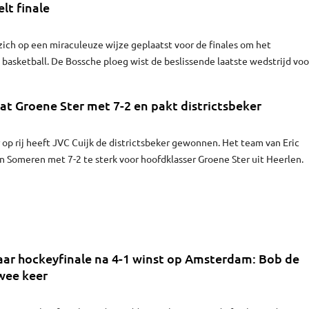
lt finale
ich op een miraculeuze wijze geplaatst voor de finales om het
asketball. De Bossche ploeg wist de beslissende laatste wedstrijd voo
rtime met 87-77 te winnen van Landstede Zwolle. Bij 67-70 voor Zwolle
g uitgeschakeld maar een rake driepunter van Brandyn Curry zorgde vo
aat Groene Ster met 7-2 en pakt districtsbeker
us én verlenging.
op rij heeft JVC Cuijk de districtsbeker gewonnen. Het team van Eric
n Someren met 7-2 te sterk voor hoofdklasser Groene Ster uit Heerlen.
aar hockeyfinale na 4-1 winst op Amsterdam: Bob de
wee keer