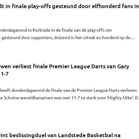
 in finale play-offs gesteund door elfhonderd fans i
erdagavond in Kerkrade in de finale van de play-offs om
 gesteund door supporters, duizend in het uitvak en honderd op de
ickets voor het uitduel tegen Roda JC werden vrijwel allemaal binnen 
aarten zijn er niet beschikbaar voor de NAC-fans.
wen verliest finale Premier League Darts van Gary
1-7
heeft donderdagavond de finale van de Premier League Darts verloren
De Schotse wereldkampioen was met 11-7 te sterk voor ‘Mighty Mike’. D
ad in de finale moeite met de dubbels. Anderson was effectiever.
int beslissingduel van Landstede Basketbal na