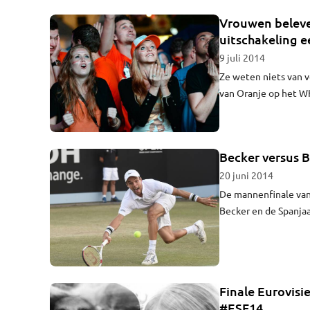
favoriet. En wat vind
Vrouwen beleve
uitschakeling 
9 juli 2014
Ze weten niets van v
van Oranje op het W
onderzoek.
Becker versus B
20 juni 2014
De mannenfinale van
Becker en de Spanjaa
won, rekende vrijdag 
(3).
Finale Eurovisi
#ESF14