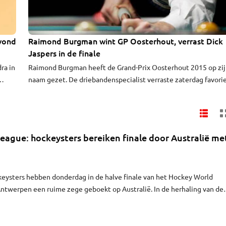
avond
Raimond Burgman wint GP Oosterhout, verrast Dick
Jaspers in de finale
ra in
Raimond Burgman heeft de Grand-Prix Oosterhout 2015 op zi
naam gezet. De driebandenspecialist verraste zaterdag favori
Dick Jaspers uit Sint Willebrord in de finale.
ague: hockeysters bereiken finale door Australië me
eysters hebben donderdag in de halve finale van het Hockey World
ntwerpen een ruime zege geboekt op Australië. In de herhaling van de
K van vorig jaar werd het 5-1 voor Nederland. Lidewij Welten en Maartje
orden allebei één keer.