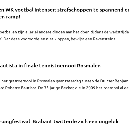
t Nicky zelf van haar finaleplaats? "Ik geloof het eigenlijk nog steeds nie
n WK voetbal intenser: strafschoppen te spannend e
een ramp!
oetbal en zijn allerlei andere dingen aan het doen tijdens de wedstrijd
K. Dat deze vooroordelen niet kloppen, bewijst een Ravensteins
autista in finale tennistoernooi Rosmalen
 het grastoernooi in Rosmalen gaat zaterdag tussen de Duitser Benjam
rd Roberto Bautista. De 33-jarige Becker, die in 2009 het toernooi al e
in de halve finales af met de Portugees Joao Sousa in twee sets: 6-3 7-
esongfestival: Brabant twitterde zich een ongeluk