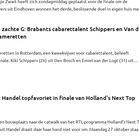
je Zwart heeft zich zondagmiddag geplaatst voor de finale om de
yers uit Eindhoven wonnen het derde, beslissende duel in eigen huis me
 zachte G: Brabants cabarettalent Schippers en Van d
Cameretten
retten in Rotterdam, een kweekvijver voor cabarettalent, beleeft
nale. Kiki Schippers (26) uit Den Bosch en Emiel van der Logt (31) uit
van de drie finalisten.
t Handel topfavoriet in finale van Holland's Next Top
een bouwplaats naar de catwalk van het RTL-programma Holland’s Next 
uit Handel draait daar haar hand niet voor om. Maandag 27 oktober staa
het programma. Volgens de andere modellen in spe is Opheij de grote