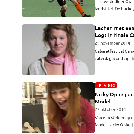
Titelverdediger Oran
landstitel. De hocke
4-1 van Amsterdam.
Lachen met een
Logt in finale 
29 november 2014
Cabaretfestival Came
zaterdagavond zijn fi
Roosendaal zijn twee 
VIDEO
Nicky Opheij ui
Model
22 oktober 2014
Van een steiger op 
Model. Nicky Opheij 
ze in de finale van 