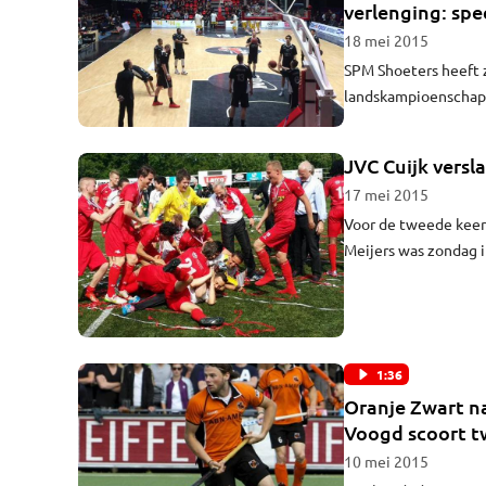
verlenging: spee
18 mei 2015
SPM Shoeters heeft z
landskampioenschap b
eigen publiek in ove
leek de Bossche ploe
JVC Cuijk versl
een ovationeel appla
17 mei 2015
Voor de tweede keer 
Meijers was zondag i
1:36
Oranje Zwart n
Voogd scoort t
10 mei 2015