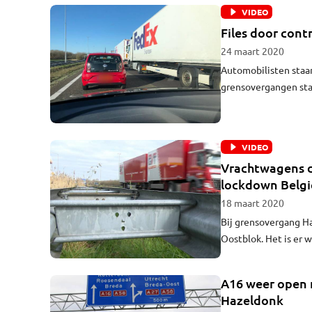
VIDEO
Files door cont
24 maart 2020
Automobilisten staan
grensovergangen staa
Belgische politie ui
verkeer verboden in 
VIDEO
Vrachtwagens d
lockdown Belgi
18 maart 2020
Bij grensovergang Ha
Oostblok. Het is er 
Place en Starbucks d
A16 weer open 
Hazeldonk