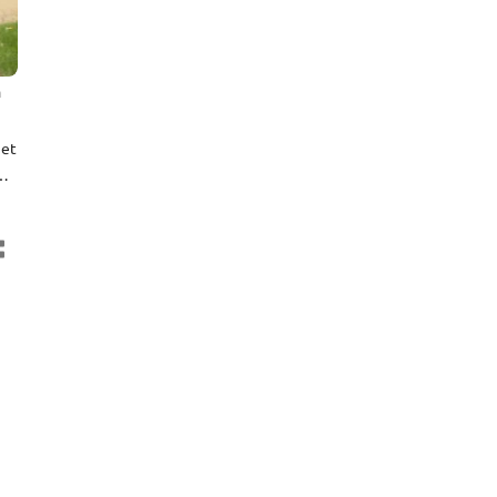
n
het
.