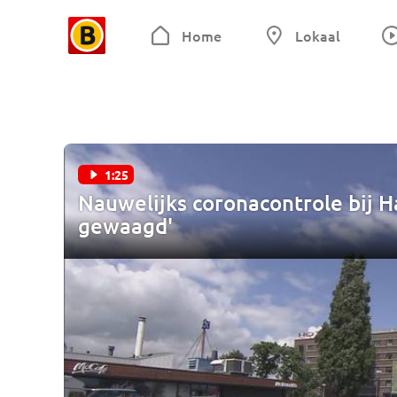
Home
Lokaal
1:25
Nauwelijks coronacontrole bij H
gewaagd'