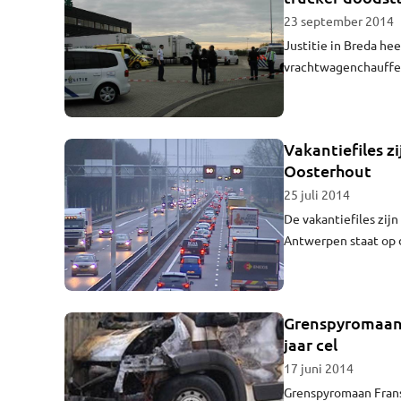
23 september 2014
Justitie in Breda he
vrachtwagenchauffeur
Vakantiefiles z
Oosterhout
25 juli 2014
De vakantiefiles zij
Antwerpen staat op d
Grenspyromaan 
jaar cel
17 juni 2014
Grenspyromaan Frans 