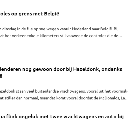
roles op grens met België
 dinsdag in de file op snelwegen vanuit Nederland naar België. Bij
t het verkeer enkele kilometers stil vanwege de controles die de
tvoert vanwege de coronacrisis. Sinds vorige week is niet-noodzakelijk
België.
enderen nog gewoon door bij Hazeldonk, ondanks
ë
zeldonk staan veel buitenlandse vrachtwagens, vooral uit het voormal
wat stiller dan normaal, maar dat komt vooral doordat de McDonalds, La
icht zijn vanwege de coronacrisis.
na flink ongeluk met twee vrachtwagens en auto bij