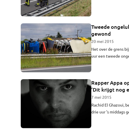
de file bijna helemaa
Tweede ongeluk
gewond
20 mei 2015
Net over de grens bi
uur een tweede onge
Rapper Appa op
‘Dit krijgt nog 
7 mei 2015
Rachid El Ghazoui, 
drie uur 's middags 
heeft de hele dag do
'racisme'.