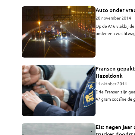
Auto onder vra
20 november 2014
Op de A16 vlakbij de
onder een vrachtwag
Fransen gepakt 
Hazeldonk
11 oktober 2014
Drie Fransen zijn ge
47 gram cocaïne de 
Eis: negen jaar
trucker doodst