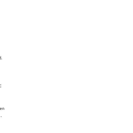
d.
:
 en