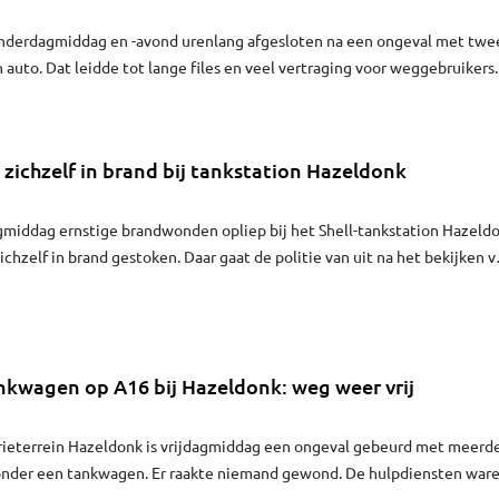
derdagmiddag en -avond urenlang afgesloten na een ongeval met twe
auto. Dat leidde tot lange files en veel vertraging voor weggebruikers.
 zichzelf in brand bij tankstation Hazeldonk
middag ernstige brandwonden opliep bij het Shell-tankstation Hazeld
ichzelf in brand gestoken. Daar gaat de politie van uit na het bekijken v
n die gewond raakte is een 28-jarige Pool.
nkwagen op A16 bij Hazeldonk: weg weer vrij
trieterrein Hazeldonk is vrijdagmiddag een ongeval gebeurd met meerd
nder een tankwagen. Er raakte niemand gewond. De hulpdiensten war
e weg was in de richting van Breda rond halfdrie weer vrij. Om halfvier 