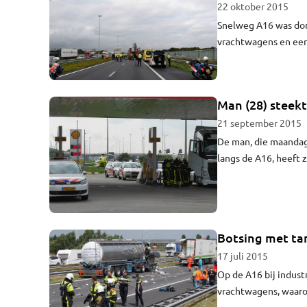
22 oktober 2015
Snelweg A16 was don
vrachtwagens en een 
Man (28) steekt
21 september 2015
De man, die maandag
langs de A16, heeft z
camerabeelden. De ma
Botsing met ta
17 juli 2015
Op de A16 bij indus
vrachtwagens, waaro
massaal uitgerukt. D