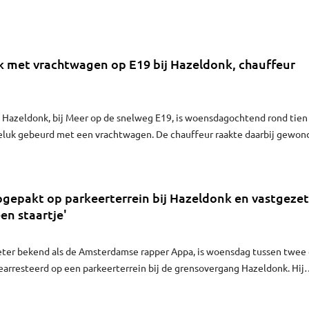
l opgelost.
 met vrachtwagen op E19 bij Hazeldonk, chauffeur
j Hazeldonk, bij Meer op de snelweg E19, is woensdagochtend rond tien
luk gebeurd met een vrachtwagen. De chauffeur raakte daarbij gewon
gepakt op parkeerterrein bij Hazeldonk en vastgezet
een staartje'
beter bekend als de Amsterdamse rapper Appa, is woensdag tussen twee
gearresteerd op een parkeerterrein bij de grensovergang Hazeldonk. Hij
orgebracht in een politiecel. Appa noemt de arrestatie op Twitter