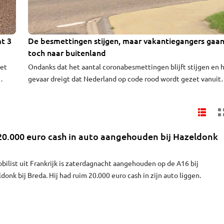
mt 3
De besmettingen stijgen, maar vakantiegangers gaa
toch naar buitenland
met
Ondanks dat het aantal coronabesmettingen blijft stijgen en 
gevaar dreigt dat Nederland op code rood wordt gezet vanuit
het buitenland, was het toch druk op parkeerplaats Hazeldonk
r het
Het is traditioneel de laatste stop voordat Nederlanders ten
ge
zuiden van Breda de grens oversteken.
0.000 euro cash in auto aangehouden bij Hazeldonk
bilist uit Frankrijk is zaterdagnacht aangehouden op de A16 bij
onk bij Breda. Hij had ruim 20.000 euro cash in zijn auto liggen.