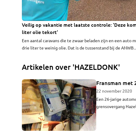
Veilig op vakantie met laatste controle: 'Deze ko
3:08
liter olie tekort'
Een aantal caravans die te zwaar beladen zijn en een auto 
drie liter te weinig olie. Dat is de tussenstand bij de ANWB
Vakantiecheck op de parkeerplaats bij grensovergang
Hazeldonk. Voordat vakantiegangers de grens over gaan naa
Artikelen over 'HAZELDONK'
zuiden, kunnen ze hun auto laten checken. En dat in sommi
gevallen hard nodig.
Fransman met 2
22 november 2020
Een 26-jarige automo
grensovergang Hazeld