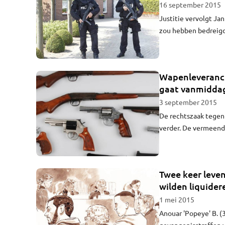
16 september 2015
Justitie vervolgt J
zou hebben bedreigd.
jarige wapenhandelaa
onderwereld.
Wapenleveranci
gaat vanmiddag
3 september 2015
De rechtszaak tegen
verder. De vermeend
verboden wapenbezit.
zijn niet bij de zaak
Twee keer leve
wilden liquider
1 mei 2015
Anouar 'Popeye' B. (3
gevangenisstraffen v