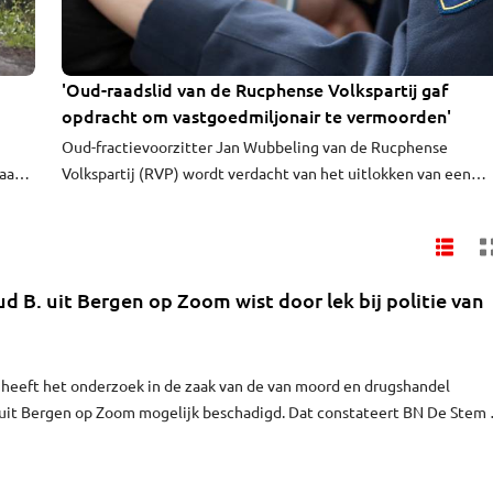
'Oud-raadslid van de Rucphense Volkspartij gaf
opdracht om vastgoedmiljonair te vermoorden'
Oud-fractievoorzitter Jan Wubbeling van de Rucphense
aak.
Volkspartij (RVP) wordt verdacht van het uitlokken van een
e
liquidatie. De voormalige inwoner van Sint Willebrord zou een
ex-crimineel opdracht hebben gegeven om de Limburgse
vastgoedmiljonair Arthur Paes om te leggen.
ud B. uit Bergen op Zoom wist door lek bij politie van
ie heeft het onderzoek in de zaak van de van moord en drugshandel
 uit Bergen op Zoom mogelijk beschadigd. Dat constateert BN De Stem 
everhoren.