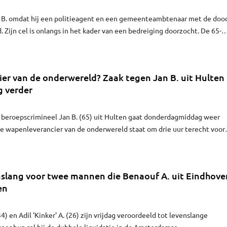
an B. omdat hij een politieagent en een gemeenteambtenaar met de doo
 Zijn cel is onlangs in het kader van een bedreiging doorzocht. De 65-
r uit Hulten wordt gelinkt aan liquidaties in de Amsterdamse
er van de onderwereld? Zaak tegen Jan B. uit Hulten
 verder
 beroepscrimineel Jan B. (65) uit Hulten gaat donderdagmiddag weer
e wapenleverancier van de onderwereld staat om drie uur terecht voor
 Het gaat om een pro-formazitting. Jan B. en zijn advocaat Brian de P
 aanwezig.
nslang voor twee mannen die Benaouf A. uit Eindhove
en
4) en Adil 'Kinker' A. (26) zijn vrijdag veroordeeld tot levenslange
oor hun rol bij de dubbele liquidatie in de Amsterdamse