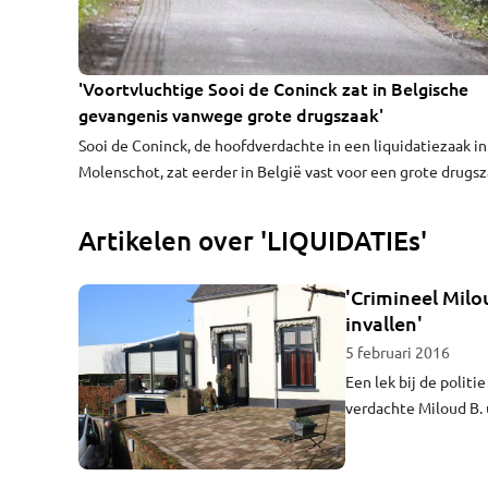
'Voortvluchtige Sooi de Coninck zat in Belgische
gevangenis vanwege grote drugszaak'
Sooi de Coninck, de hoofdverdachte in een liquidatiezaak in
Molenschot, zat eerder in België vast voor een grote drugsz
Dat schrijft De Telegraaf. De Coninck wordt gezocht voor d
moord op Hugo van Houten in Molenschot.
Artikelen over 'LIQUIDATIEs'
'Crimineel Milo
invallen'
5 februari 2016
Een lek bij de polit
verdachte Miloud B.
verslagen van politi