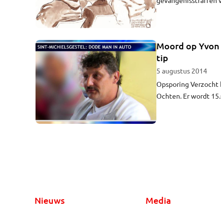
Staatsliedenbuurt ei
moordaanslag in de 
Moord op Yvon 
tip
5 augustus 2014
Opsporing Verzocht 
Ochten. Er wordt 15
Brabant ook al aanda
Nieuws
Media