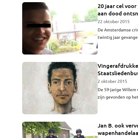
20 jaar cel voo
aan dood onts
22 oktober 2015
De Amsterdamse crim
twintig jaar gevangen
Amsterdamse Staatsli
belangrijkste doelwit
kreeg.
Vingerafdrukke
Staatsliedenbuu
2 oktober 2015
De 59-jarige Willem 
zijn gevonden op het
in het huis van een v
december 2012. Het b
moordaanslag.
Jan B. ook verv
wapenhandelaa