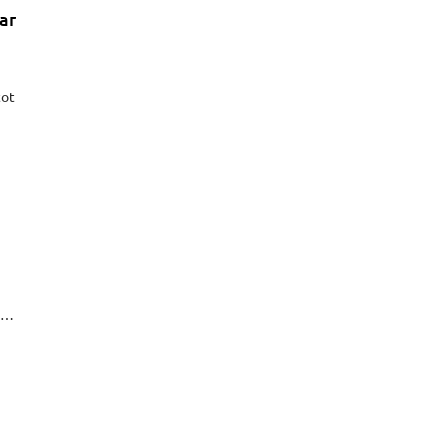
ar
tot
den
e