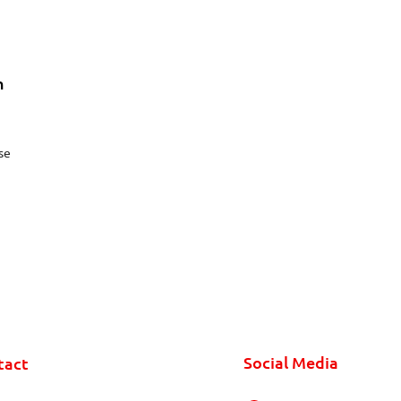
n
se
Social Media
tact