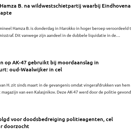
r Hamza B. na wildwestschietpartij waarbij Eindhovena
napte
ineel Hamza B. is donderdag in Marokko in hoger beroep veroordeeld 
isstraf. Dit vanwege zijn aandeel in de dubbele liquidatie in de
edenbuurt drie jaar geleden waarbij Eindhovenaar Benaouf A. als
 aan de dood ontsnapte. Het is dezelfde straf die hij in eerste aanleg
n op AK-47 gebruikt bij moordaanslag in
rt: oud-Waalwijker in cel
van H. zit sinds maart in de gevangenis omdat vingerafdrukken van hem
 magazijn van een Kalasjnikov. Deze AK-47 werd door de politie gevon
an de verdachten in de fatale schietpartij in de Staatsliedenbuurt in
elangrijkste doelwit, Benaouf A. uit Eindhoven, ontsnapte toen aan d
olgd voor doodsbedreiging politieagenten, cel
r doorzocht