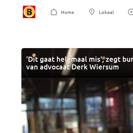
Home
Lokaal
'Dit gaat helemaal mis', zegt b
van advocaat Derk Wiersum