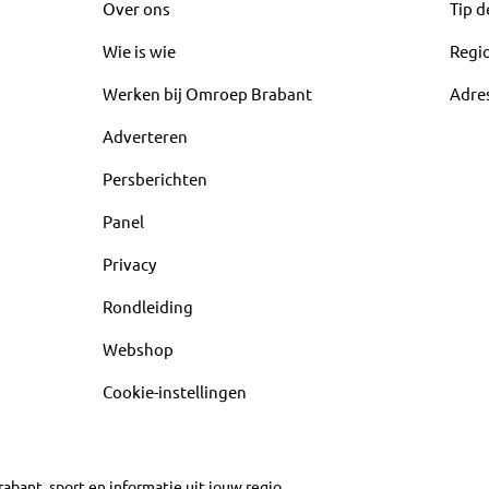
Over ons
Tip d
Wie is wie
Regi
Werken bij Omroep Brabant
Adre
Adverteren
Persberichten
Panel
Privacy
Rondleiding
Webshop
Cookie-instellingen
abant, sport en informatie uit jouw regio.