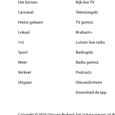
Net binnen
Kijk live TV
Carnaval
Televisiegids
Meest gelezen
TV gemist
Lokaal
Brabant+
112
Luister live radio
Sport
Radiogids
Weer
Radio gemist
Verkeer
Podcasts
Uitgaan
Nieuwsbrieven
Download de app
Copyright
©
2026
Omroep Brabant: het laatste nieuws uit Br