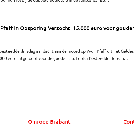
nd 2012. De Eindhovenaar Benaouf A. ontsnapte destijds aan een
Amsterdamse Staatsliedenbuurt.
Pfaff in Opsporing Verzocht: 15.000 euro voor goude
besteedde dinsdag aandacht aan de moord op Yvon Pfaff uit het Gelder
.000 euro uitgeloofd voor de gouden tip. Eerder besteedde Bureau
cht aan de zaak.
Omroep Brabant
Con