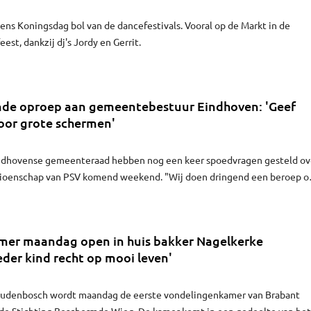
ens Koningsdag bol van de dancefestivals. Vooral op de Markt in de
est, dankzij dj's Jordy en Gerrit.
nde oproep aan gemeentebestuur Eindhoven: 'Geef
or grote schermen'
 Eindhovense gemeenteraad hebben nog een keer spoedvragen gesteld ov
ioenschap van PSV komend weekend. "Wij doen dringend een beroep o
oging het mogelijk te maken dat er zaterdag toestemming komt voor d
er maandag open in huis bakker Nagelkerke
der kind recht op mooi leven'
Oudenbosch wordt maandag de eerste vondelingenkamer van Brabant
de Stichting Beschermde Wieg. De kamer komt in een gedeelte van het