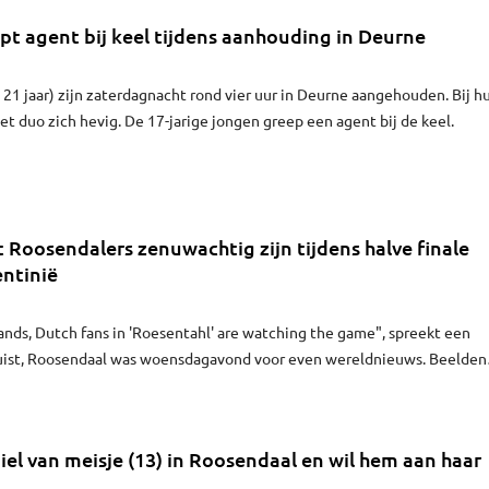
jpt agent bij keel tijdens aanhouding in Deurne
1 jaar) zijn zaterdagnacht rond vier uur in Deurne aangehouden. Bij h
et duo zich hevig. De 17-jarige jongen greep een agent bij de keel.
t Roosendalers zenuwachtig zijn tijdens halve finale
ntinië
ands, Dutch fans in 'Roesentahl' are watching the game", spreekt een
uist, Roosendaal was woensdagavond voor even wereldnieuws. Beelden
sendalers die op de Markt naar de halve finale tussen Nederland en
ngen de hele wereld over.
el van meisje (13) in Roosendaal en wil hem aan haar