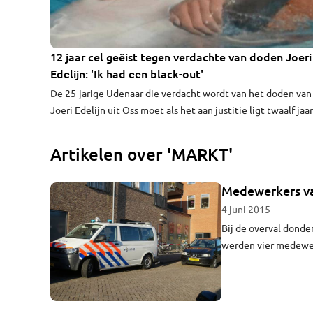
12 jaar cel geëist tegen verdachte van doden Joeri
Edelijn: 'Ik had een black-out'
De 25-jarige Udenaar die verdacht wordt van het doden van
Joeri Edelijn uit Oss moet als het aan justitie ligt twaalf jaa
cel in. De 27-jarige Edelijn uit Oss werd op 10 mei vorig jaar
neergestoken tijdens het uitgaan op de Markt in Uden. Een
Artikelen over 'MARKT'
later werd de verdachte samen met nog een medeverdacht
gearresteerd.
Medewerkers va
4 juni 2015
Bij de overval dond
werden vier medewe
rond kwart voor zeve