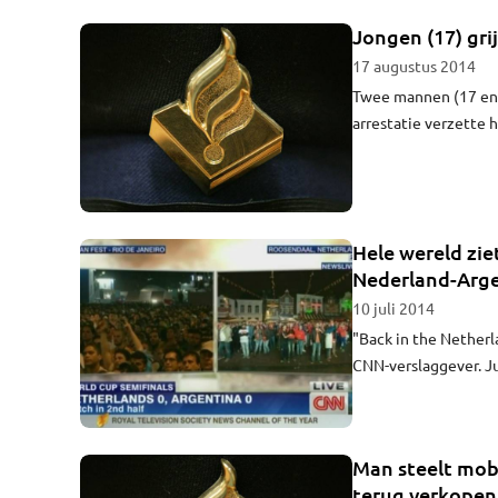
Jongen (17) gri
17 augustus 2014
Twee mannen (17 en 2
arrestatie verzette h
Hele wereld zie
Nederland-Arge
10 juli 2014
"Back in the Netherl
CNN-verslaggever. J
van zenuwachtige Roo
Argentinië keken, gi
Man steelt mobi
terug verkopen