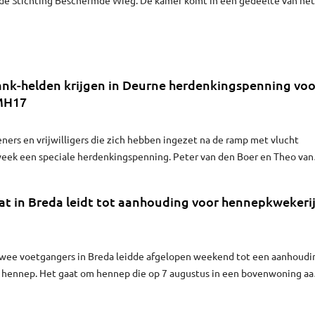
enbossche bakkersfamilie Nagelkerke.
nk-helden krijgen in Deurne herdenkingspenning voo
 MH17
ers en vrijwilligers die zich hebben ingezet na de ramp met vlucht
eek een speciale herdenkingspenning. Peter van den Boer en Theo van
rkers van Defensie die zich ook inzetten voor de Voedselbank, zijn
inzamelingsactie in Deurne beloond voor hun werkzaamheden na de
at in Breda leidt tot aanhouding voor hennepkwekeri
twee voetgangers in Breda leidde afgelopen weekend tot een aanhoudi
 hennep. Het gaat om hennep die op 7 augustus in een bovenwoning aa
eek werd gevonden. De verdachte, een 24-jarige Bredanaar, bleek volg
rder ook nog voor 1500 euro aan boetes te moeten betalen.