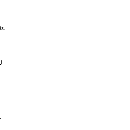
kt.
fer
j
-