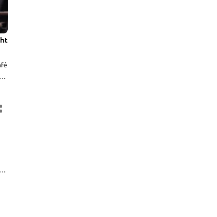
cht
afé
e
de