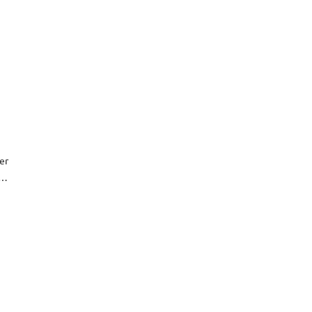
er
p u
e