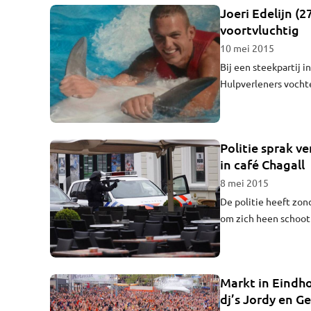
Joeri Edelijn (
voortvluchtig
10 mei 2015
Bij een steekpartij 
Hulpverleners vocht
later in het ziekenh
Joeri Edelijn is.
Politie sprak v
in café Chagall
8 mei 2015
De politie heeft zon
om zich heen schoot 
verward was, maar za
Markt in Eindho
dj’s Jordy en Ge