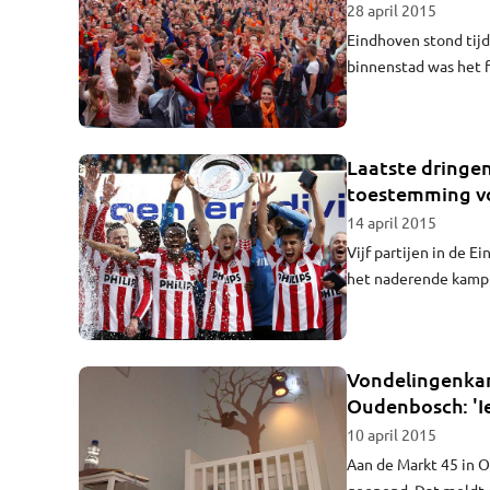
28 april 2015
Eindhoven stond tijd
binnenstad was het fe
Laatste dringe
toestemming vo
14 april 2015
Vijf partijen in de
het naderende kamp
om in een ultieme p
grote schermen."
Vondelingenkam
Oudenbosch: 'Ie
10 april 2015
Aan de Markt 45 in 
geopend. Dat meldt 