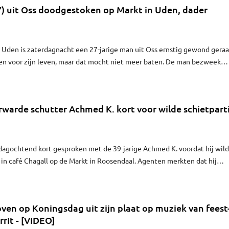
27) uit Oss doodgestoken op Markt in Uden, dader
in Uden is zaterdagnacht een 27-jarige man uit Oss ernstig gewond geraa
en voor zijn leven, maar dat mocht niet meer baten. De man bezweek
uis. Verschillende bronnen melden aan Omroep Brabant dat het slachtof
erwarde schutter Achmed K. kort voor wilde schietparti
dagochtend kort gesproken met de 39-jarige Achmed K. voordat hij wild
in café Chagall op de Markt in Roosendaal. Agenten merkten dat hij
gen geen aanleiding hem te fouilleren of aan te houden.
ven op Koningsdag uit zijn plaat op muziek van feest
rrit - [VIDEO]