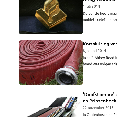
1 juli 2014
De politie heeft ma
mobiele telefoon had
haar.
Kortsluiting ve
8 januari 2014
In café Abbey Road i
brand was volgens de
'Doofstomme' e
en Prinsenbeek
22 november 2013
In Oudenbosch en Prin