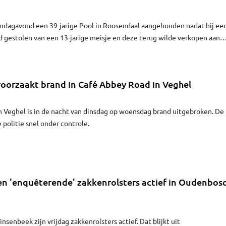
andagavond een 39-jarige Pool in Roosendaal aangehouden nadat hij ee
 gestolen van een 13-jarige meisje en deze terug wilde verkopen aan
roorzaakt brand in Café Abbey Road in Veghel
n Veghel is in de nacht van dinsdag op woensdag brand uitgebroken. De
 politie snel onder controle.
n 'enquêterende' zakkenrolsters actief in Oudenbos
senbeek zijn vrijdag zakkenrolsters actief. Dat blijkt uit