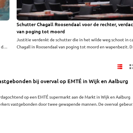
Schutter Chagall Roosendaal voor de rechter, verda
van poging tot moord
Justitie verdenkt de schutter die in het wilde weg schoot in c
r de
Chagall in Roosendaal van poging tot moord en wapenbezit. D
39-jarige Achmed K. stormde begin mei het café aan de Markt
 week
binnen en begon te schieten.
e
stgebonden bij overval op EMTÉ in Wijk en Aalburg
erdagochtend op een EMTÉ supermarkt aan de Markt in Wijk en Aalburg
rkers vastgebonden door twee gewapende mannen. De overval gebeur
n.