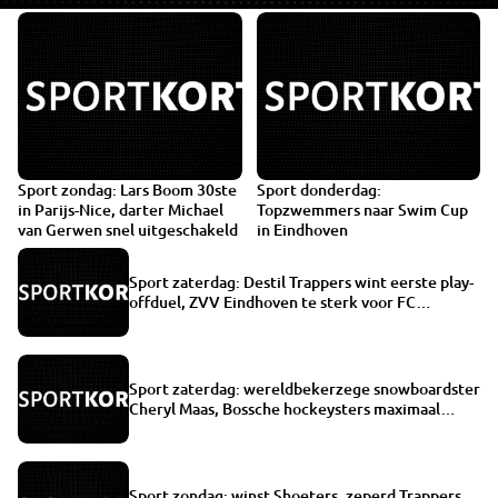
Sport zondag: Lars Boom 30ste
Sport donderdag:
in Parijs-Nice, darter Michael
Topzwemmers naar Swim Cup
van Gerwen snel uitgeschakeld
in Eindhoven
Sport zaterdag: Destil Trappers wint eerste play-
offduel, ZVV Eindhoven te sterk voor FC
Eindhoven
Sport zaterdag: wereldbekerzege snowboardster
Cheryl Maas, Bossche hockeysters maximaal
vijfde
Sport zondag: winst Shoeters, zeperd Trappers,