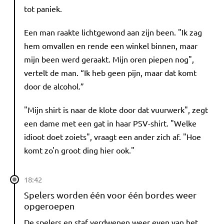
tot paniek.
Een man raakte lichtgewond aan zijn been. "Ik zag
hem omvallen en rende een winkel binnen, maar
mijn been werd geraakt. Mijn oren piepen nog",
vertelt de man. “Ik heb geen pijn, maar dat komt
door de alcohol.”
"Mijn shirt is naar de klote door dat vuurwerk", zegt
een dame met een gat in haar PSV-shirt. "Welke
idioot doet zoiets", vraagt een ander zich af. "Hoe
komt zo'n groot ding hier ook."
18:42
Spelers worden één voor één bordes weer
opgeroepen
De spelers en staf verdwenen weer even van het