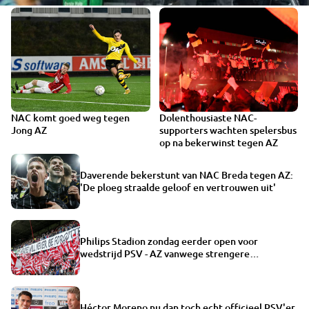
NAC komt goed weg tegen
Dolenthousiaste NAC-
1:33
1:37
Jong AZ
supporters wachten spelersbus
op na bekerwinst tegen AZ
Daverende bekerstunt van NAC Breda tegen AZ:
'De ploeg straalde geloof en vertrouwen uit'
Philips Stadion zondag eerder open voor
wedstrijd PSV - AZ vanwege strengere
toegangscontroles
Héctor Moreno nu dan toch echt officieel PSV'er,