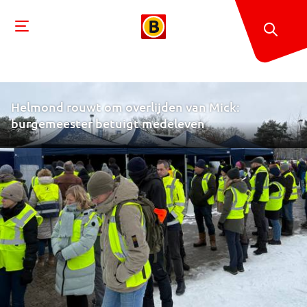
Helmond rouwt om overlijden van Mick:
burgemeester betuigt medeleven