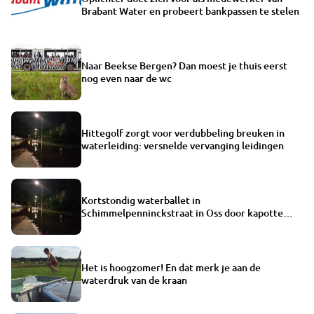
Brabant Water en probeert bankpassen te stelen
Naar Beekse Bergen? Dan moest je thuis eerst
nog even naar de wc
Hittegolf zorgt voor verdubbeling breuken in
waterleiding: versnelde vervanging leidingen
Kortstondig waterballet in
Schimmelpenninckstraat in Oss door kapotte
waterleiding
Het is hoogzomer! En dat merk je aan de
waterdruk van de kraan