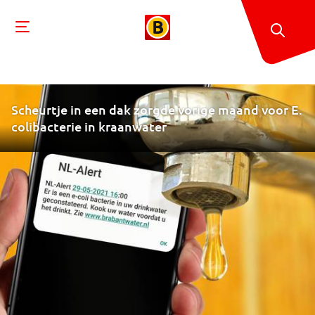
Scheurtje in een dak zorgde vorige maand voor E.
colibacterie in kraanwater