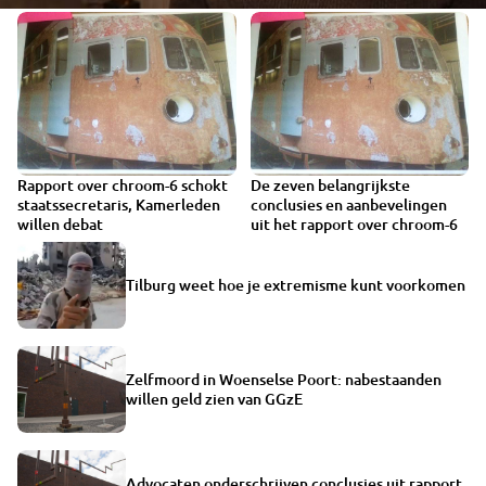
Rapport over chroom-6 schokt
De zeven belangrijkste
VIDEO
staatssecretaris, Kamerleden
conclusies en aanbevelingen
willen debat
uit het rapport over chroom-6
Tilburg weet hoe je extremisme kunt voorkomen
Zelfmoord in Woenselse Poort: nabestaanden
willen geld zien van GGzE
Advocaten onderschrijven conclusies uit rapport