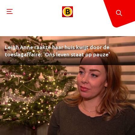
Leigh Anne raakte haar huis kwijt door de
toeslagaffaire: 'Ons leven staat op pauze'