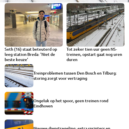
Seth (16) staat beteuterd op
Tot zeker tien uur geen NS-
VIDEO
leeg station Breda: 'Niet de
treinen, opstart gaat nog uren
beste keuze'
duren
Treinproblemen tussen Den Bosch en Tilburg:
storing zorgt voor vertraging
Ongeluk op het spoor, geen treinen rond
Eindhoven
Nieuwe dienstregeling: extra sprinters en