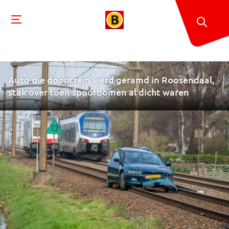
Auto die door trein werd geramd in Roosendaal,
stak over toen spoorbomen al dicht waren