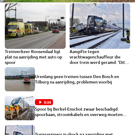
Treinverkeer Roosendaal ligt
Aangifte tegen
VIDEO
plat na aanrijding met auto op
vrachtwagenchauffeur die
spoor
door trein werd geramd: ‘Dit
had heel anders kunnen
aflopen’
Urenlang geen treinen tussen Den Bosch en
Tilburg na aanrijding, problemen voorbij
0:30
Spoor bij Berkel-Enschot zwaar beschadigd:
spoorbaan, stroomkabels en overweg moeten
worden hersteld
Treinreizigers in shock na aanrijding met