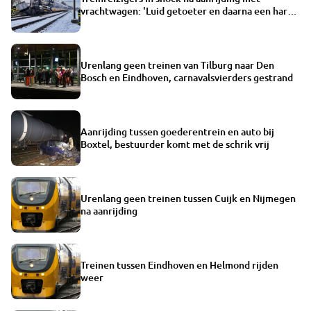
vrachtwagen: 'Luid getoeter en daarna een harde
klap'
Urenlang geen treinen van Tilburg naar Den
Bosch en Eindhoven, carnavalsvierders gestrand
Aanrijding tussen goederentrein en auto bij
Boxtel, bestuurder komt met de schrik vrij
Urenlang geen treinen tussen Cuijk en Nijmegen
na aanrijding
Treinen tussen Eindhoven en Helmond rijden
weer