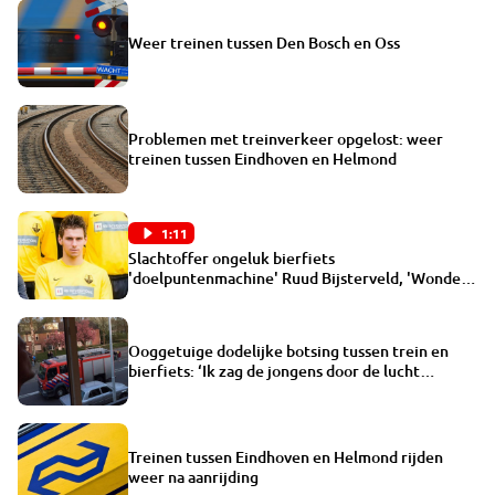
Weer treinen tussen Den Bosch en Oss
Problemen met treinverkeer opgelost: weer
treinen tussen Eindhoven en Helmond
1:11
Slachtoffer ongeluk bierfiets
'doelpuntenmachine' Ruud Bijsterveld, 'Wonder
dat rest niet gewond is'
Ooggetuige dodelijke botsing tussen trein en
bierfiets: ‘Ik zag de jongens door de lucht
vliegen’
Treinen tussen Eindhoven en Helmond rijden
weer na aanrijding