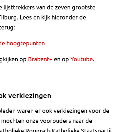
 lijsttrekkers van de zeven grootste
Tilburg. Lees en kijk hieronder de
terug:
t de hoogtepunten
ugkijken op
Brabant+
en op
Youtube
.
ok verkiezingen
eleden waren er ook verkiezingen voor de
5 mochten onze voorouders naar de
atholieke Roomsch-Katholieke Staatspartij