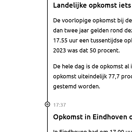
Landelijke opkomst iets
De voorlopige opkomst bij de
dan twee jaar gelden rond dez
17.55 uur een tussentijdse op
2023 was dat 50 procent.
De hele dag is de opkomst al 
opkomst uiteindelijk 77,7 pro
gestemd worden.
17:37
Opkomst in Eindhoven o
In Eindhoven had om 17.00 uu