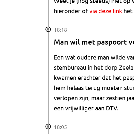
Weet je (nog steeds) niet op 
hieronder of
via deze link
het 
18:18
Man wil met paspoort 
Een wat oudere man wilde van
stembureau in het dorp Zeel
kwamen erachter dat het pasp
hem helaas terug moeten sture
verlopen zijn, maar zestien jaa
een vrijwilliger aan DTV.
18:05