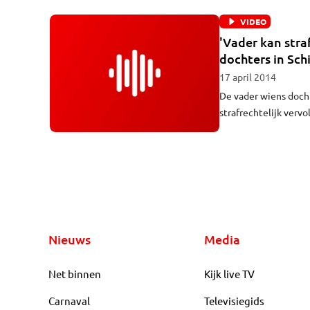
bezig.
VIDEO
'Vader kan stra
dochters in Schi
17 april 2014
De vader wiens docht
strafrechtelijk verv
Nieuws
Media
Net binnen
Kijk live TV
Carnaval
Televisiegids