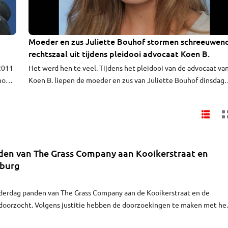
Moeder en zus Juliette Bouhof stormen schreeuwen
rechtszaal uit tijdens pleidooi advocaat Koen B.
 2011
Het werd hen te veel. Tijdens het pleidooi van de advocaat va
hoger
Koen B. liepen de moeder en zus van Juliette Bouhof dinsdag
ak
boos en schreeuwend de zaal uit. Wat raadsman Bert de Rooij
aanvoerde om Koen B. te verdedigen, was voor hen ondraaglijk
De advocaat pleitte dinsdag voor vrijspraak voor moord en
doodslag. "Koen had nooit de bedoeling om Juliette te doden.
nden van The Grass Company aan Kooikerstraat en
lburg
nderdag panden van The Grass Company aan de Kooikerstraat en de
 doorzocht. Volgens justitie hebben de doorzoekingen te maken met he
ar The Grass Company. In een van de panden is een te grote