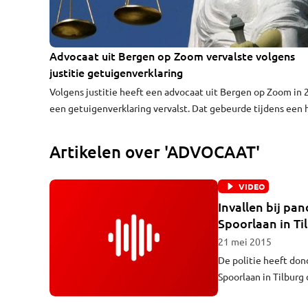
Advocaat uit Bergen op Zoom vervalste volgens
justitie getuigenverklaring
Volgens justitie heeft een advocaat uit Bergen op Zoom in
een getuigenverklaring vervalst. Dat gebeurde tijdens een 
beroep voor het gerechtshof in Den Bosch. Om wat voor za
het precies ging, is niet duidelijk.
Artikelen over 'ADVOCAAT'
VIDEO
Invallen bij pa
Spoorlaan in Ti
21 mei 2015
De politie heeft do
Spoorlaan in Tilburg
lopende witwasonderzoek na