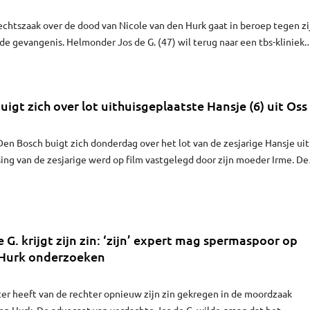
echtszaak over de dood van Nicole van den Hurk gaat in beroep tegen zi
 de gevangenis. Helmonder Jos de G. (47) wil terug naar een tbs-kliniek.
oester heeft dat vrijdag aangekondigd.
uigt zich over lot uithuisgeplaatste Hansje (6) uit Oss
Den Bosch buigt zich donderdag over het lot van de zesjarige Hansje uit
sing van de zesjarige werd op film vastgelegd door zijn moeder Irme. De
ische taferelen. Volgens ingewijden 'blundert' jeugdzorg met deze
 G. krijgt zijn zin: ‘zijn’ expert mag spermaspoor op
 Hurk onderzoeken
er heeft van de rechter opnieuw zijn zin gekregen in de moordzaak
n Hurk. De advocaat van verdachte Jos de G. wilde graag dat het