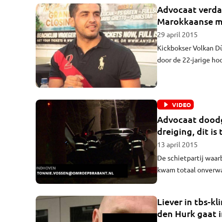
hoeveelheid softdru
Advocaat verda
Marokkaanse m
29 april 2015
Kickbokser Volkan D
door de 22-jarige ho
woensdag in de rech
VIDEO
Advocaat doodg
dreiging, dit is
13 april 2015
De schietpartij waa
kwam totaal onverwa
Liever in tbs-kl
den Hurk gaat 