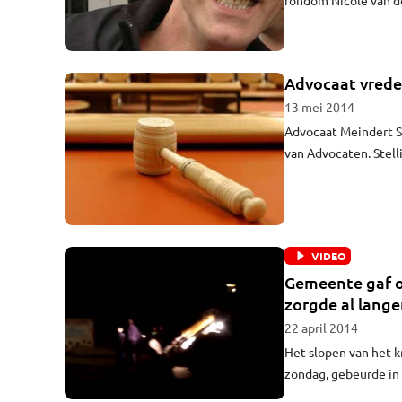
gevonden spermaspo
onderzocht zou word
Advocaat vrede
13 mei 2014
Advocaat Meindert S
van Advocaten. Stell
rechtbank in Den Bo
iedere vorm van wan
VIDEO
Gemeente gaf o
zorgde al lange
22 april 2014
Het slopen van het k
zondag, gebeurde in
Hamming. Op het ter