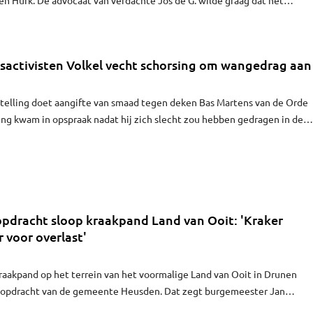
or op de vermoorde tiener door DNA-expert Richard Eikelenboom wor
en. Daar is de rechter mee akkoord gegaan.
sactivisten Volkel vecht schorsing om wangedrag aan
telling doet aangifte van smaad tegen deken Bas Martens van de Orde
ing kwam in opspraak nadat hij zich slecht zou hebben gedragen in de
sch. De Orde van Advocaten wil hem schorsen, maar Stelling ontkent
gedrag.
pdracht sloop kraakpand Land van Ooit: 'Kraker
r voor overlast'
raakpand op het terrein van het voormalige Land van Ooit in Drunen
 opdracht van de gemeente Heusden. Dat zegt burgemeester Jan
rein was in de nacht van zondag op maandag een illegale houseparty