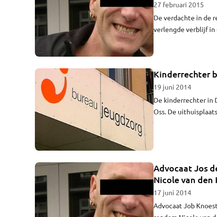
27 februari 2015
De verdachte in de r
verlengde verblijf in
Zijn advocaat Job Kn
Kinderrechter b
19 juni 2014
De kinderrechter in 
Oss. De uithuisplaat
opname toont hyster
uithuisplaatsing.
Advocaat Jos de
Nicole van den
17 juni 2014
Advocaat Job Knoest
rondom Nicole van de