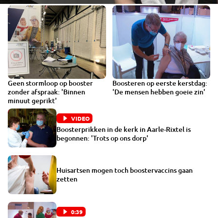
Geen stormloop op booster
Boosteren op eerste kerstdag:
VIDEO
zonder afspraak: 'Binnen
'De mensen hebben goeie zin'
minuut geprikt'
VIDEO
Boosterprikken in de kerk in Aarle-Rixtel is
begonnen: 'Trots op ons dorp'
Huisartsen mogen toch boostervaccins gaan
zetten
0:39