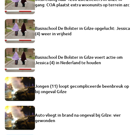
gang: COA plaatst extra woonunits op terrein azc
Basisschool De Bolster in Gilze opgelucht: Jessica
(4) weer in vrijheid
Basisschool De Bolster in Gilze voert actie om
Jessica (4) in Nederland te houden
Jongen (11) loopt gecompliceerde beenbreuk op
bij ongeval Gilze
Auto vliegt in brand na ongeval bij Gilze: vier
gewonden