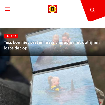
1:18
Tess kon niet praten maar therapie met dolfijnen
loste dat op