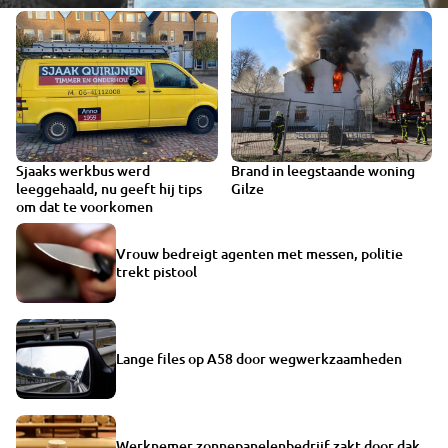
Sjaaks werkbus werd
Brand in leegstaande woning
VIDEO
leeggehaald, nu geeft hij tips
Gilze
om dat te voorkomen
Vrouw bedreigt agenten met messen, politie
trekt pistool
Lange files op A58 door wegwerkzaamheden
Werknemer zonnepanelenbedrijf zakt door dak