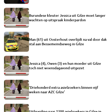
Burundese kleuter Jessica uit Gilze moet langer
wachten op uitspraak kinderpardon
Man (61) uit Oosterhout overlijdt na val door dak
stal aan Bessemeindseweg in Gilze
Jessica (4), Owen (3) en hun moeder uit Gilze
toch niet woensdagavond uitgezet
‘Driehonderd extra asielzoekers binnen vijf
weken naar AZC Gilze’
Uitbreiding naar 1200 asielzoekers in Gilze in