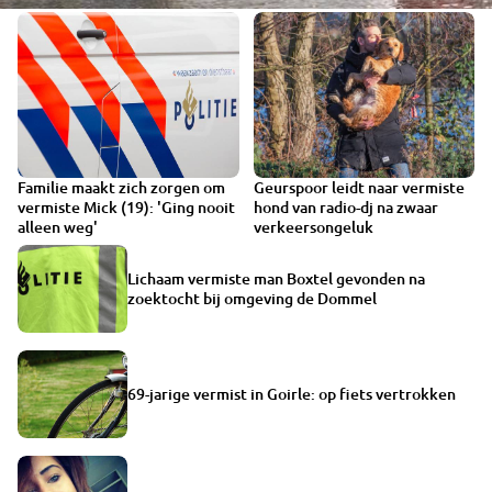
Familie maakt zich zorgen om
Geurspoor leidt naar vermiste
VIDEO
vermiste Mick (19): 'Ging nooit
hond van radio-dj na zwaar
alleen weg'
verkeersongeluk
Lichaam vermiste man Boxtel gevonden na
zoektocht bij omgeving de Dommel
69-jarige vermist in Goirle: op fiets vertrokken