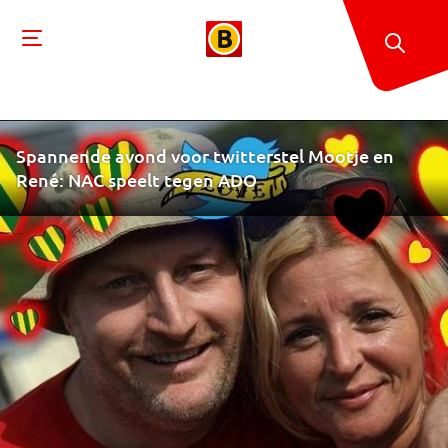
Spannende avond voor twitterstel Mootje en
René: NAC speelt tegen ADO