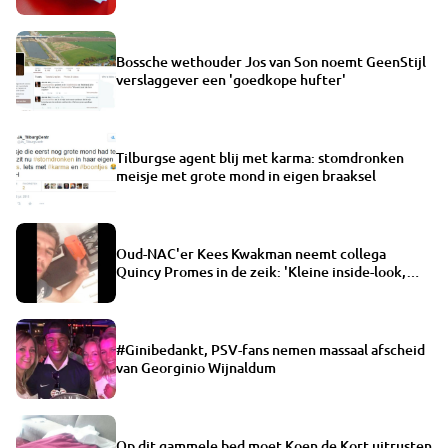
Bossche wethouder Jos van Son noemt GeenStijl
verslaggever een 'goedkope hufter'
Tilburgse agent blij met karma: stomdronken
meisje met grote mond in eigen braaksel
Oud-NAC'er Kees Kwakman neemt collega
Quincy Promes in de zeik: 'Kleine inside-look,
gruwelijk!'
#Ginibedankt, PSV-fans nemen massaal afscheid
van Georginio Wijnaldum
Op dit gammele bed moet Koen de Kort uitrusten