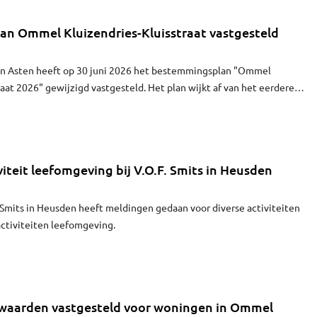
n Ommel Kluizendries-Kluisstraat vastgesteld
n Asten heeft op 30 juni 2026 het bestemmingsplan "Ommel
raat 2026" gewijzigd vastgesteld. Het plan wijkt af van het eerdere
passingen in de geurgebiedsvisie. De wijziging zorgt voor een
leefklimaat in het gebied.
iteit leefomgeving bij V.O.F. Smits in Heusden
. Smits in Heusden heeft meldingen gedaan voor diverse activiteiten
activiteiten leefomgeving.
waarden vastgesteld voor woningen in Ommel