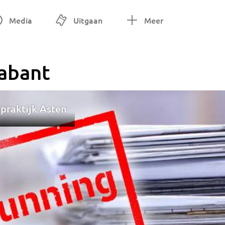
Media
Uitgaan
Meer
abant
npraktijk Asten