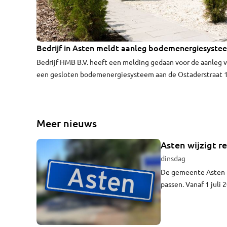
Bedrijf in Asten meldt aanleg bodemenergiesyste
Bedrijf HMB B.V. heeft een melding gedaan voor de aanleg 
een gesloten bodemenergiesysteem aan de Ostaderstraat 1
Asten. Het systeem wordt gebruikt om energie op te slaan 
gebruiken via de bodem.
Meer nieuws
Asten wijzigt r
dinsdag
De gemeente Asten h
passen. Vanaf 1 juli
inspanning.