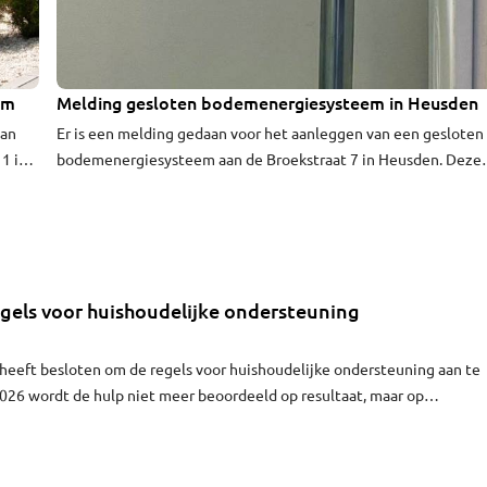
em
Melding gesloten bodemenergiesysteem in Heusden
van
Er is een melding gedaan voor het aanleggen van een gesloten
1 in
bodemenergiesysteem aan de Broekstraat 7 in Heusden. Deze
en te
melding is op 27 juli 2026 ontvangen door de gemeente Asten.
egels voor huishoudelijke ondersteuning
eeft besloten om de regels voor huishoudelijke ondersteuning aan te
 2026 wordt de hulp niet meer beoordeeld op resultaat, maar op