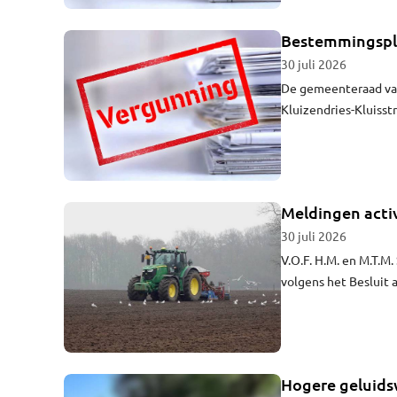
Bestemmingspla
30 juli 2026
De gemeenteraad va
Kluizendries-Kluisst
ontwerp vanwege aan
acceptabel woon- en 
Meldingen activ
30 juli 2026
V.O.F. H.M. en M.T.M
volgens het Besluit 
Hogere geluids