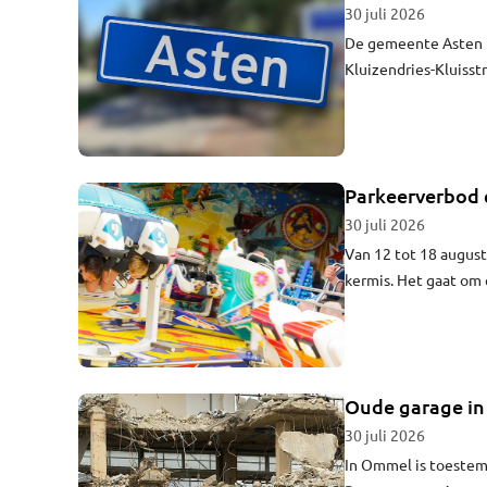
30 juli 2026
De gemeente Asten h
Kluizendries-Kluisst
A67 en de Kranenve
Parkeerverbod 
30 juli 2026
Van 12 tot 18 augus
kermis. Het gaat om 
Oude garage in
30 juli 2026
In Ommel is toestem