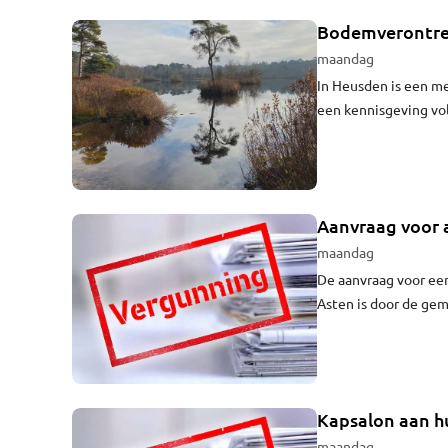
Bodemverontre
maandag
In Heusden is een m
een kennisgeving vol
Heusden 20.
Aanvraag voor 
maandag
De aanvraag voor ee
Asten is door de ge
Kapsalon aan hu
maandag