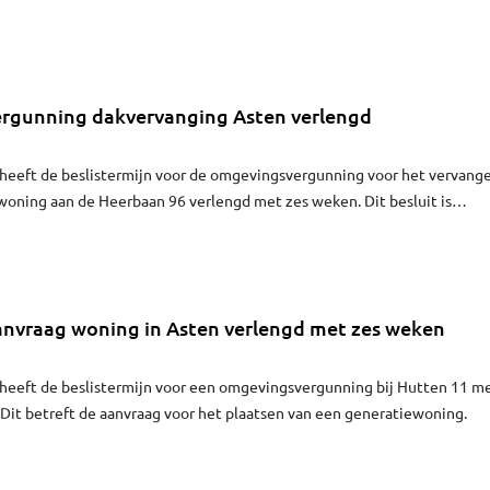
vergunning dakvervanging Asten verlengd
eeft de beslistermijn voor de omgevingsvergunning voor het vervang
woning aan de Heerbaan 96 verlengd met zes weken. Dit besluit is
llege van burgemeester en wethouders.
aanvraag woning in Asten verlengd met zes weken
eeft de beslistermijn voor een omgevingsvergunning bij Hutten 11 m
Dit betreft de aanvraag voor het plaatsen van een generatiewoning.