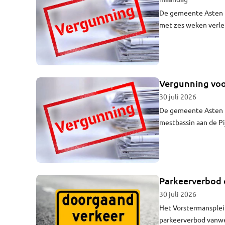
De gemeente Asten h
met zes weken verle
Vergunning voor
30 juli 2026
De gemeente Asten 
mestbassin aan de Pi
Parkeerverbod e
30 juli 2026
Het Vorstermansplein
parkeerverbod vanwe