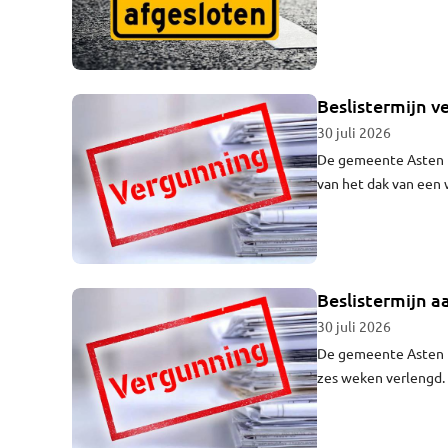
Beslistermijn 
30 juli 2026
De gemeente Asten h
van het dak van een 
genomen door het co
Beslistermijn 
30 juli 2026
De gemeente Asten h
zes weken verlengd. 