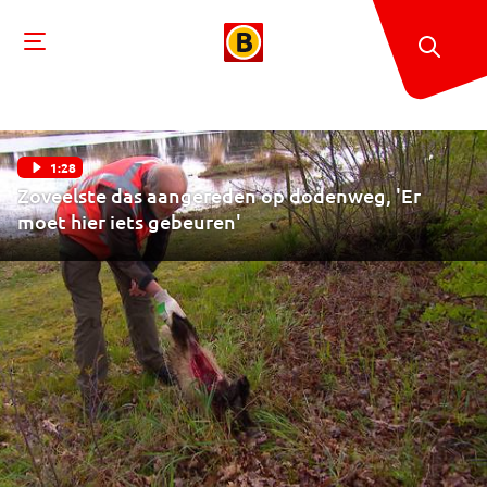
1:28
Zoveelste das aangereden op dodenweg, 'Er
moet hier iets gebeuren'