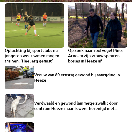
Opluchting bij sportclubs nu
Op zoek naar roofvogel Pino:
VIDEO
VIDEO
jongeren weer samen mogen
Arno en zijn vrouw speuren
trainen: 'Heel erg gemist'
bosjes in Heeze af
Vrouw van 89 ernstig gewond bij aanrijding in
Heeze
Verdwaald en gewond lammetje zwalkt door
centrum Heeze maar is weer herenigd met
eigenaar