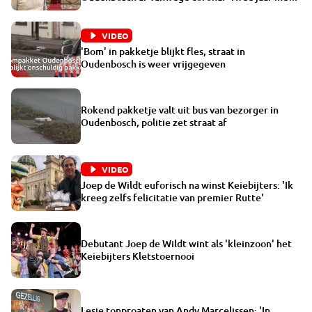
bezig geweest'
VIDEO
'Bom' in pakketje blijkt fles, straat in
Oudenbosch is weer vrijgegeven
Rokend pakketje valt uit bus van bezorger in
Oudenbosch, politie zet straat af
VIDEO
Joep de Wildt euforisch na winst Keiebijters: 'Ik
kreeg zelfs felicitatie van premier Rutte'
Debutant Joep de Wildt wint als 'kleinzoon' het
Keiebijters Kletstoernooi
Lesje tonproaten van Andy Marcelissen: 'In