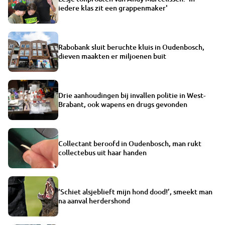
iedere klas zit een grappenmaker'
Rabobank sluit beruchte kluis in Oudenbosch,
dieven maakten er miljoenen buit
Drie aanhoudingen bij invallen politie in West-
Brabant, ook wapens en drugs gevonden
Collectant beroofd in Oudenbosch, man rukt
collectebus uit haar handen
‘Schiet alsjeblieft mijn hond dood!’, smeekt man
na aanval herdershond