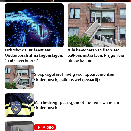
Lichtshow sluit feestjaar
Alle bewoners van flat waar
VIDEO
Oudenbosch af na tegenslagen:
balkons instortten, krijgen een
‘Trots overheerst’
nieuw balkon
Sloopkogel niet nodig voor appartementen
Oudenbosch, balkons wel gevaarlijk
Man bedreigt plaatsgenoot met vuurwapen in
Oudenbosch
VIDEO