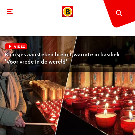
VIDEO
Kaarsjes aansteken brengt warmte in basiliek:
'Voor vrede in de wereld'