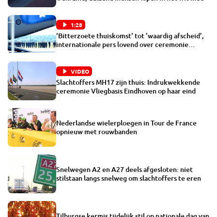
1:28
‘Bitterzoete thuiskomst' tot 'waardig afscheid’,
internationale pers lovend over ceremonie
Eindhoven
VIDEO
Slachtoffers MH17 zijn thuis: Indrukwekkende
ceremonie Vliegbasis Eindhoven op haar eind
Nederlandse wielerploegen in Tour de France
opnieuw met rouwbanden
Snelwegen A2 en A27 deels afgesloten: niet
stilstaan langs snelweg om slachtoffers te eren
Tilburgse kermis tijdelijk stil op nationale dag van