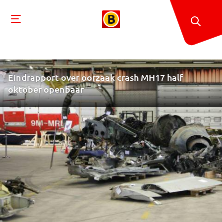
Eindrapport over oorzaak crash MH17 half
oktober openbaar