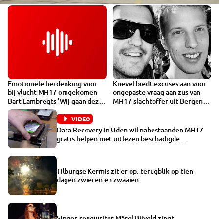
Emotionele herdenking voor
Knevel biedt excuses aan voor
VIDEO
bij vlucht MH17 omgekomen
ongepaste vraag aan zus van
Bart Lambregts 'Wij gaan deze
MH17-slachtoffer uit Bergen
lieve man missen'
op Zoom
VIDEO
Data Recovery in Uden wil nabestaanden MH17
gratis helpen met uitlezen beschadigde
apparatuur
Tilburgse Kermis zit er op: terugblik op tien
dagen zwieren en zwaaien
Singer-songwriter Märel Bijveld zingt