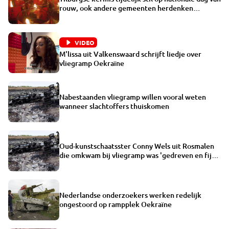
rouw, ook andere gemeenten herdenken
vliegramp
VIDEO
M'lissa uit Valkenswaard schrijft liedje over
vliegramp Oekraïne
Nabestaanden vliegramp willen vooral weten
wanneer slachtoffers thuiskomen
Oud-kunstschaatsster Conny Wels uit Rosmalen
die omkwam bij vliegramp was 'gedreven en fijn
mens'
Nederlandse onderzoekers werken redelijk
ongestoord op rampplek Oekraïne