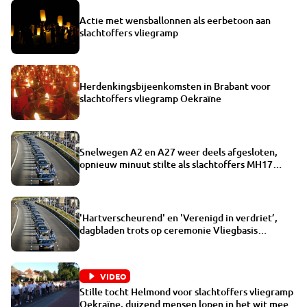
Actie met wensballonnen als eerbetoon aan
slachtoffers vliegramp
Herdenkingsbijeenkomsten in Brabant voor
slachtoffers vliegramp Oekraïne
Snelwegen A2 en A27 weer deels afgesloten,
opnieuw minuut stilte als slachtoffers MH17
aankomen
'Hartverscheurend' en 'Verenigd in verdriet’,
dagbladen trots op ceremonie Vliegbasis
Eindhoven
VIDEO
Stille tocht Helmond voor slachtoffers vliegramp
Oekraïne, duizend mensen lopen in het wit mee