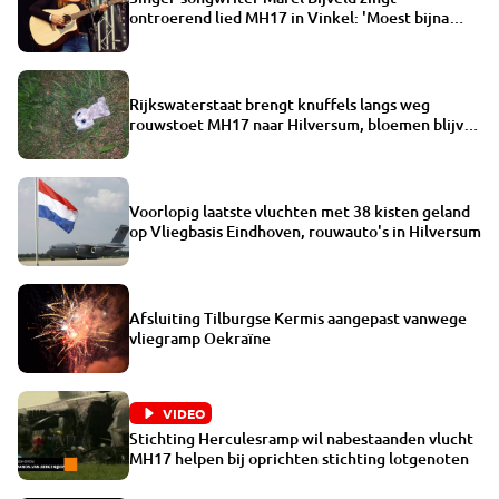
ontroerend lied MH17 in Vinkel: 'Moest bijna
huilen'
Rijkswaterstaat brengt knuffels langs weg
rouwstoet MH17 naar Hilversum, bloemen blijven
liggen
Voorlopig laatste vluchten met 38 kisten geland
op Vliegbasis Eindhoven, rouwauto's in Hilversum
Afsluiting Tilburgse Kermis aangepast vanwege
vliegramp Oekraïne
VIDEO
Stichting Herculesramp wil nabestaanden vlucht
MH17 helpen bij oprichten stichting lotgenoten