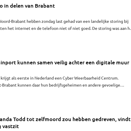
go in delen van Brabant
oord-Brabant hebben zondag last gehad van een landelijke storing bij
ten het internet en de telefoon niet of niet goed. De storing was aan h
grotendeels opgelost.
ainport kunnen samen veilig achter een digitale muur
krijgt als eerste in Nederland een Cyber Weerbaarheid Centrum.
st-Brabant kunnen daar hun bedrijfsgeheimen en andere gevoelige
 collega-bedrijven willen delen veilig opslaan.
manda Todd tot zelfmoord zou hebben gedreven, vindt
g vastzit