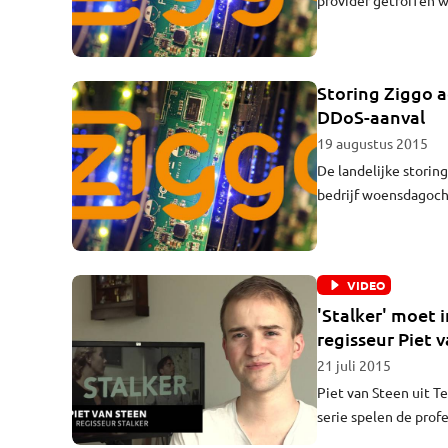
'last kunnen krijgen'
Den Bosch last van d
Storing Ziggo a
DDoS-aanval
19 augustus 2015
De landelijke storin
bedrijf woensdagoch
zogeheten DDoS-aanv
hadden daardoor geen
last van de storing.
VIDEO
'Stalker' moet
regisseur Piet 
21 juli 2015
Piet van Steen uit T
serie spelen de prof
zijn veelbelovend. "