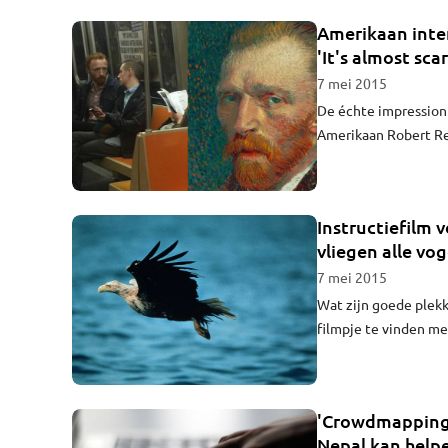
Amerikaan inter
'It's almost scar
7 mei 2015
De échte impression
Amerikaan Robert Rey
Vincent van Gogh dat
een oor wil afsnijden
Instructiefilm v
vliegen alle vo
7 mei 2015
Wat zijn goede plekk
filmpje te vinden me
wordt genoemd, kun
'Crowdmapping',
Nepal kan help