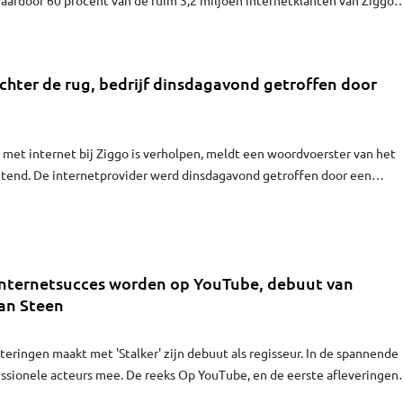
 van de storing. In Brabant hebben de regio's Tilburg, Breda, Roosendaal
e storing.
chter de rug, bedrijf dinsdagavond getroffen door
g met internet bij Ziggo is verholpen, meldt een woordvoerster van het
tend. De internetprovider werd dinsdagavond getroffen door een
al. Die was pas aan het begin van de nacht opgelost. Ziggo-abonnees
 of nauwelijks internet. Ook Brabantse klanten van het bedrijf hadden
 internetsucces worden op YouTube, debuut van
van Steen
eteringen maakt met 'Stalker' zijn debuut als regisseur. In de spannende
essionele acteurs mee. De reeks Op YouTube, en de eerste afleveringen
Wie weet wordt 'Stalker' wel een internethit."