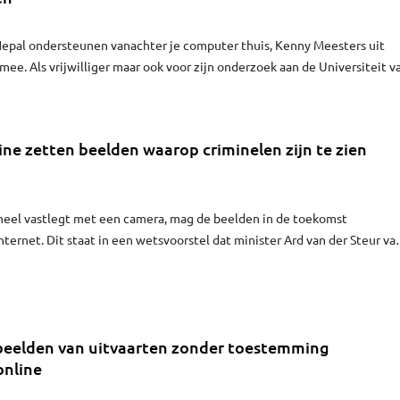
Nepal ondersteunen vanachter je computer thuis, Kenny Meesters uit
mee. Als vrijwilliger maar ook voor zijn onderzoek aan de Universiteit v
line zetten beelden waarop criminelen zijn te zien
ineel vastlegt met een camera, mag de beelden in de toekomst
nternet. Dit staat in een wetsvoorstel dat minister Ard van der Steur va
ie onlangs openbaar maakte.
beelden van uitvaarten zonder toestemming
online