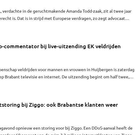
., verdachte in de geruchtmakende Amanda Todd-zaak, zit al twee jaar
erecht is. Dat is in strijd met Europese verdragen, zo zegt advocaat
 Hij vroeg daarom maandag in de rechtbank van Amsterdam nogmaals om
 vrij te laten, maar zonder succes.
-commentator bij live-uitzending EK veldrijden
enschap veldrijden voor mannen en vrouwen in Huijbergen is zaterdag
ep Brabant televisie en internet. De uitzending begint om half twee,
eide wedstrijden de co-commentator.
storing bij Ziggo: ook Brabantse klanten weer
agavond opnieuw een storing voor bij Ziggo. Een DDoS-aanval heeft de
aardoor 60 procent van de ruim 3,2 miljoen internetklanten van Ziggo