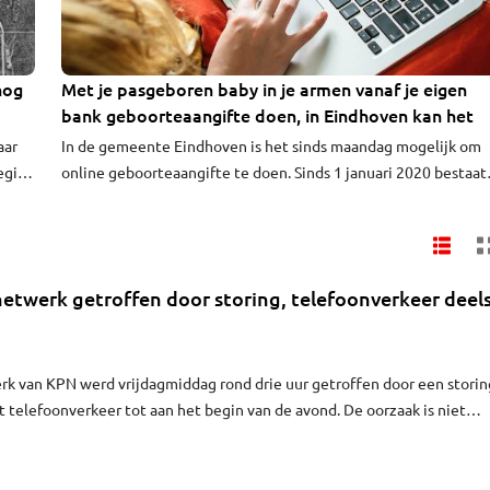
nog
Met je pasgeboren baby in je armen vanaf je eigen
bank geboorteaangifte doen, in Eindhoven kan het
aar
In de gemeente Eindhoven is het sinds maandag mogelijk om
egio
online geboorteaangifte te doen. Sinds 1 januari 2020 bestaat
tien
wettelijk deze mogelijkheid. Eindhoven is een van de eerste
grotere steden die deze service aan haar inwoners biedt.
etwerk getroffen door storing, telefoonverkeer deel
rk van KPN werd vrijdagmiddag rond drie uur getroffen door een storin
 telefoonverkeer tot aan het begin van de avond. De oorzaak is niet