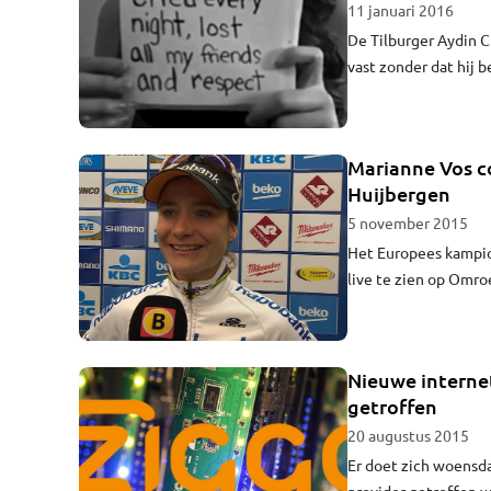
11 januari 2016
De Tilburger Aydin C
vast zonder dat hij b
Christian van Dijk.
zijn cliënt voorlopig
Marianne Vos co
Huijbergen
5 november 2015
Het Europees kampio
live te zien op Omro
Marianne Vos is in b
Nieuwe internet
getroffen
20 augustus 2015
Er doet zich woensd
provider getroffen w