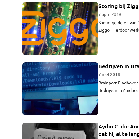
Storing bij Zig
7 april 2019
Sommige delen van N
Ziggo. Hierdoor werk
begin van de avond 
Bedrijven in Br
7 mei 2018
Brainport Eindhoven 
Bedrijven in Zuidoo
informatie die ze met
Aydin C. die A
dat hij al te lan