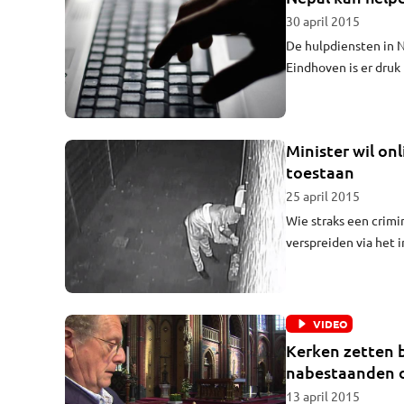
30 april 2015
De hulpdiensten in 
Eindhoven is er druk 
Tilburg.
Minister wil on
toestaan
25 april 2015
Wie straks een crim
verspreiden via het i
Veiligheid en Justit
VIDEO
Kerken zetten 
nabestaanden 
13 april 2015