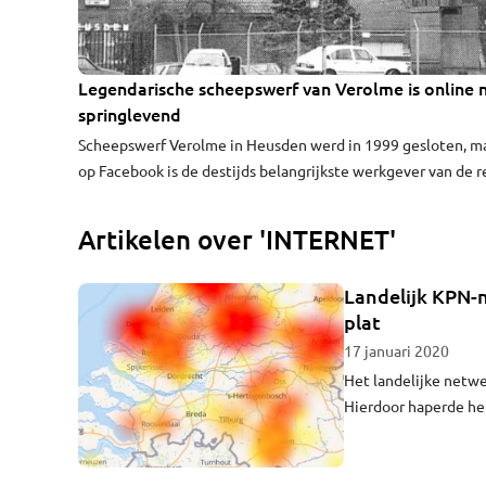
Legendarische scheepswerf van Verolme is online 
2:12
springlevend
Scheepswerf Verolme in Heusden werd in 1999 gesloten, m
op Facebook is de destijds belangrijkste werkgever van de r
nog steeds springlevend. Oud-werknemers delen er al bijna 
jaar lang iedere dag foto's en herinneringen.
Artikelen over 'INTERNET'
Landelijk KPN-n
plat
17 januari 2020
Het landelijke netwe
Hierdoor haperde het
bekend.