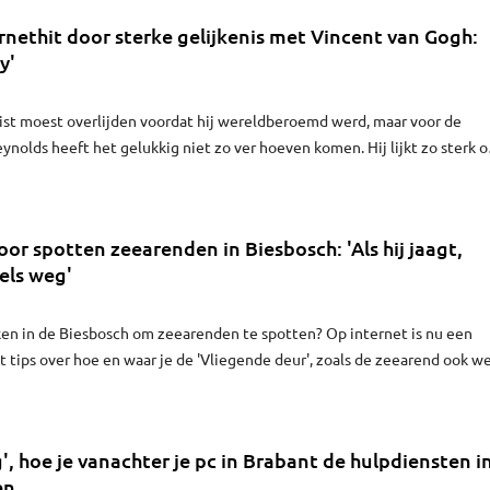
nethit door sterke gelijkenis met Vincent van Gogh:
y'
ist moest overlijden voordat hij wereldberoemd werd, maar voor de
nolds heeft het gelukkig niet zo ver hoeven komen. Hij lijkt zo sterk o
 hij de afgelopen dagen uitgroeide tot een hype op internet. ‘Of ik ook
? Dat hangt af van de cheque.’
oor spotten zeearenden in Biesbosch: 'Als hij jaagt,
gels weg'
en in de Biesbosch om zeearenden te spotten? Op internet is nu een
t tips over hoe en waar je de 'Vliegende deur', zoals de zeearend ook we
t tegenkomen.
 hoe je vanachter je pc in Brabant de hulpdiensten i
en