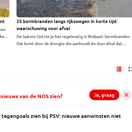
ant
25 bermbranden langs rijkswegen in korte tijd:
waarschuwing voor afval
een
 het
De laatste tijd zie je het regelmatig in Brabant: bermbranden.
keer
Dat komt door de droogte die aanhoudt én door afval dat
 op
mensen uit het autoraam gooien. Rijkswaterstaat drukt mens
op het hart om de bermen schoon te houden. "Het is een groo
probleem", zegt woordvoerder Bart Faber.
Ja, graag
al nieuws van de NOS zien?
 tegengoals zien bij PSV: nieuwe aanwinsten niet