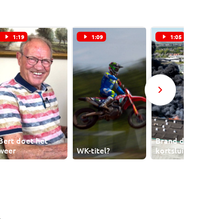
1:19
1:09
1:05
Bert doet het
Brand door
weer
WK-titel?
kortsluiting
n