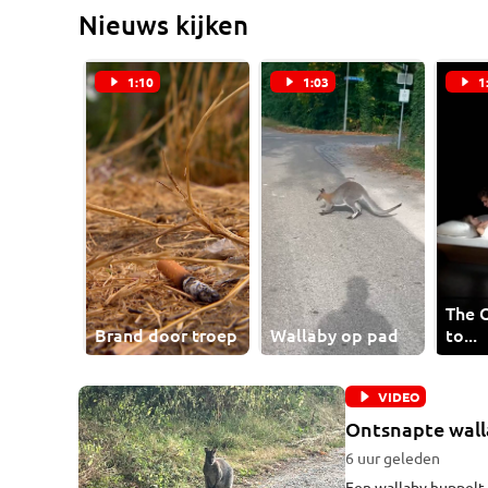
Nieuws kijken
1:10
1:03
1
The 
Brand door troep
Wallaby op pad
to...
VIDEO
Ontsnapte walla
6 uur geleden
Een wallaby huppelt 