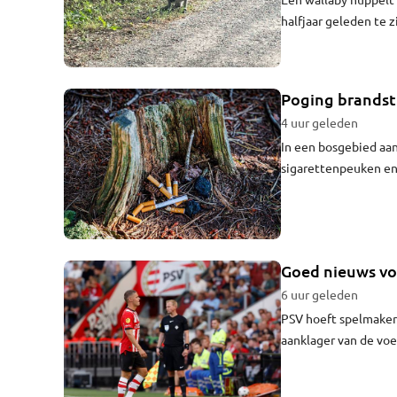
halfjaar geleden te 
de wallaby te vangen
Poging brandsti
4 uur geleden
In een bosgebied aa
sigarettenpeuken en
bosbrand te veroorz
Goed nieuws vo
6 uur geleden
PSV hoeft spelmaker
aanklager van de voe
werd opgelegd terug