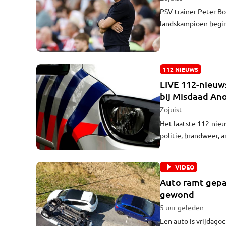
PSV-trainer Peter Bo
landskampioen begin
thuiswedstrijd tegen
112 NIEUWS
LIVE 112-nieuws
bij Misdaad Ano
Zojuist
Het laatste 112-nieuw
politie, brandweer, 
updates ontvangen? K
VIDEO
Auto ramt gepar
gewond
5 uur geleden
Een auto is vrijdago