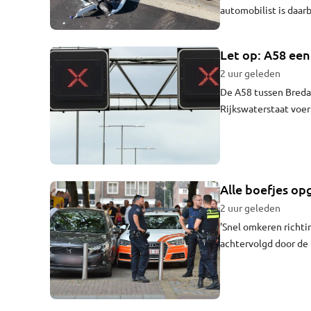
automobilist is daar
geparkeerde auto's.
Let op: A58 ee
2 uur geleden
De A58 tussen Breda
Rijkswaterstaat voe
reistijd van een half 
Alle boefjes op
2 uur geleden
'Snel omkeren richti
achtervolgd door de 
naar Tilburg, maar e
naar België. Maar wa