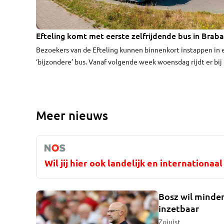
Efteling komt met eerste zelfrijdende bus in Brab
VIDEO
Bezoekers van de Efteling kunnen binnenkort instappen in 
‘bijzondere’ bus. Vanaf volgende week woensdag rijdt er bij
attractiepark een zelfrijdende pendelbus. Het is de eerste 
dat een grote zelfrijdende bus in Brabant de openbare weg
gaat.
Meer nieuws
Wil jij hier ook landelijk en internationa
Bosz wil minder
inzetbaar
Zojuist