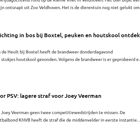
zijn ontsnapt uit Zoo Veldhoven. Het is de dierentuin nog niet gelukt om
.
chting in bos bij Boxtel, peuken en houtskool ontdek
n de Heult bij Boxtel heeft de brandweer donderdagavond
 stukjes houtskool gevonden. Volgens de brandweer is er geprobeerd e
aken.
or PSV: lagere straf voor Joey Veerman
 Joey Veerman geen twee competitiewedstrijden te missen. De
tbalbond KNVB heeft de straf die de middenvelder in eerste instantie
gebracht tot één wedstrijd schorsing en één duel voorwaardelijk.