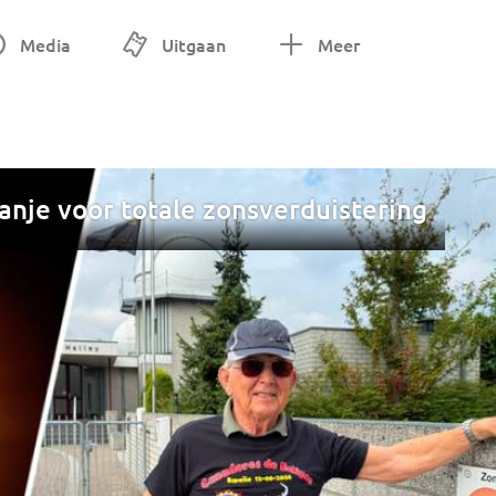
Media
Uitgaan
Meer
anje voor totale zonsverduistering