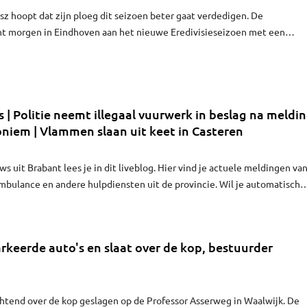
sz hoopt dat zijn ploeg dit seizoen beter gaat verdedigen. De
t morgen in Eindhoven aan het nieuwe Eredivisieseizoen met een
 Fortuna Sittard. Nieuwe versterkingen ontbreken nog.
 | Politie neemt illegaal vuurwerk in beslag na meldi
niem | Vlammen slaan uit keet in Casteren
s uit Brabant lees je in dit liveblog. Hier vind je actuele meldingen va
ambulance en andere hulpdiensten uit de provincie. Wil je automatisch
lik dan op het belletje.
keerde auto's en slaat over de kop, bestuurder
chtend over de kop geslagen op de Professor Asserweg in Waalwijk. De