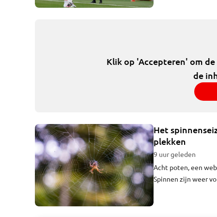
Klik op 'Accepteren' om de
de in
Het spinnensei
plekken
9 uur geleden
Acht poten, een web
Spinnen zijn weer vo
het spinnenseizoen 