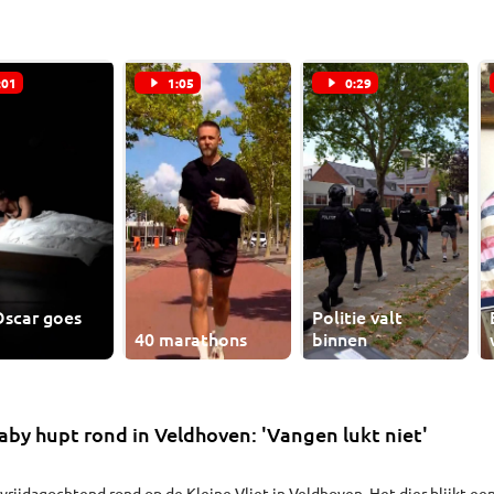
:01
1:05
0:29
Oscar goes
Politie valt
40 marathons
binnen
by hupt rond in Veldhoven: 'Vangen lukt niet'
vrijdagochtend rond op de Kleine Vliet in Veldhoven. Het dier blijkt ee