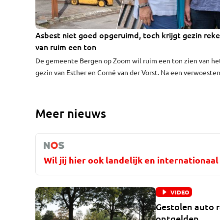
Asbest niet goed opgeruimd, toch krijgt gezin rek
van ruim een ton
De gemeente Bergen op Zoom wil ruim een ton zien van he
gezin van Esther en Corné van der Vorst. Na een verwoeste
brand liet de gemeente een aannemer het terrein rond hun
woning saneren vanwege het asbest dat vrijkwam bij het
inferno. Dat gebeurde uiteindelijk gebrekkig, blijkt uit
Meer nieuws
onderzoek van ZuidWest Update. Toch klopt de gemeente 
de rekening niet aan bij de aannemer, maar bij het gezin.
Wil jij hier ook landelijk en internationa
VIDEO
Gestolen auto 
ontgelden