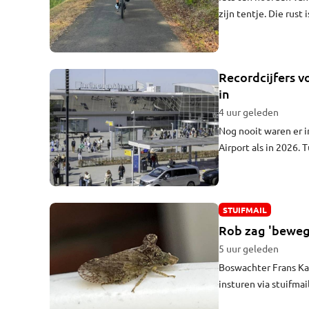
zijn tentje. Die rust
Maastricht naar Gron
een vriend hoeft te v
Recordcijfers v
in
4 uur geleden
Nog nooit waren er i
Airport als in 2026. 
zakenreizigers en an
Opvallend genoeg st
STUIFMAIL
Rob zag 'bewege
5 uur geleden
Boswachter Frans Kap
insturen via
stuifma
een bijzonder ding d