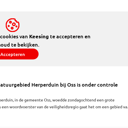
echter, vogelpoep en een grote mooie libel in de tuin. Deel een van deze
 al gepubliceerd.
 cookies van
Keesing
te accepteren en
houd te bekijken.
Accepteren
natuurgebied Herperduin bij Oss is onder controle
perduin, in de gemeente Oss, woedde zondagochtend een grote
s een woordvoerster van de veiligheidsregio gaat het om een gebied va
r. De brandweer heeft het vuur sinds kwart voor acht onder controle. 
n zijn aan de kant van de Domineeshoef.