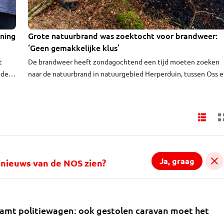
ening
Grote natuurbrand was zoektocht voor brandweer:
VIDEO
‘Geen gemakkelijke klus’
t
De brandweer heeft zondagochtend een tijd moeten zoeken
nde
naar de natuurbrand in natuurgebied Herperduin, tussen Oss 
Schaijk. Dat vertelt brandweerman Willem van Cuijk aan Omr
Brabant. Rond halfzes kreeg de brandweer een 'brandgerucht'
binnen: iemand meende brand in het natuurgebied te zien.
voor
Ja, graag
al nieuws van de NOS zien?
ramt politiewagen: ook gestolen caravan moet het