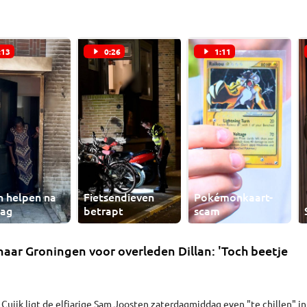
17-jarige jongen uit Den Bosch.
:13
0:26
1:11
n helpen na
Fietsendieven
Pokémonkaart-
lag
betrapt
scam
 naar Groningen voor overleden Dillan: 'Toch beetje
 Cuijk ligt de elfjarige Sam Joosten zaterdagmiddag even "te chillen" in