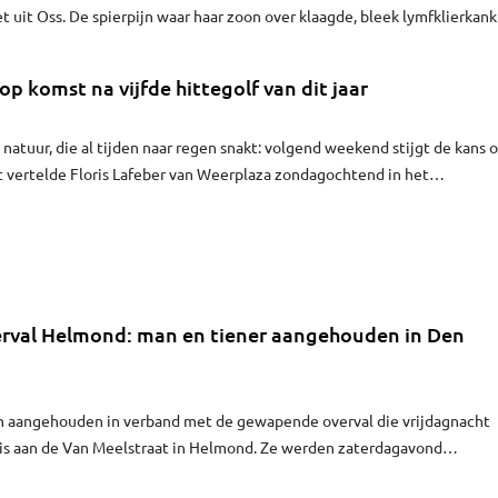
t uit Oss. De spierpijn waar haar zoon over klaagde, bleek lymfklierkank
 week na die diagnose overleed Wouter.
op komst na vijfde hittegolf van dit jaar
natuur, die al tijden naar regen snakt: volgend weekend stijgt de kans 
t vertelde Floris Lafeber van Weerplaza zondagochtend in het
ekend!
val Helmond: man en tiener aangehouden in Den
n aangehouden in verband met de gewapende overval die vrijdagnacht
uis aan de Van Meelstraat in Helmond. Ze werden zaterdagavond
 Haag, meldde de politie zondagochtend. Het gaat om een 36-jarige ma