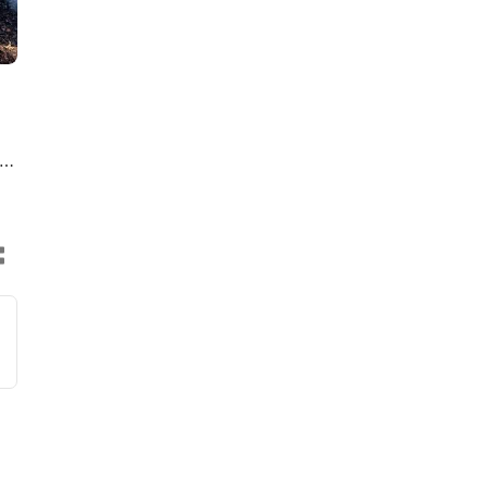
en
oep