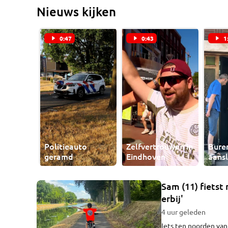
uit Den Haag en een 
Nieuws kijken
0:47
0:43
1
Politieauto
Zelfvertrouwen in
Bure
geramd
Eindhoven
aans
Sam (11) fietst
erbij'
4 uur geleden
Iets ten noorden van