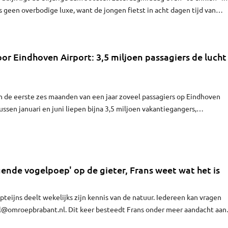
 is geen overbodige luxe, want de jongen fietst in acht dagen tijd van
ingen om geld op te halen voor KiKa. "Ik wil dat geen enkele jongen no
erliezen aan kanker."
oor Eindhoven Airport: 3,5 miljoen passagiers de lucht
n de eerste zes maanden van een jaar zoveel passagiers op Eindhoven
Tussen januari en juni liepen bijna 3,5 miljoen vakantiegangers,
dere reizigers door de terminals van de Eindhovense luchthaven.
eeg het aantal vluchten nauwelijks mee.
nde vogelpoep' op de gieter, Frans weet wat het is
teijns deelt wekelijks zijn kennis van de natuur. Iedereen kan vragen
il@omroepbrabant.nl
. Dit keer besteedt Frans onder meer aandacht aan
at gezien werd tijdens een natuurspeurtocht met de kleinkinderen, ee