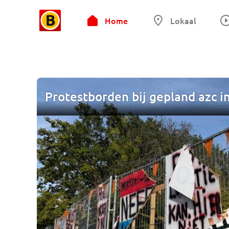
Home
Lokaal
Protestborden bij gepland azc in