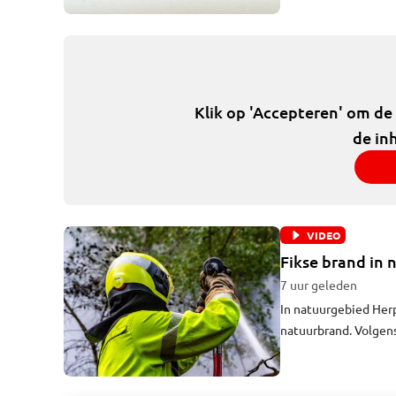
spin in een soort tr
Stuifmail is zaterdag
Klik op 'Accepteren' om de
de in
VIDEO
Fikse brand in 
7 uur geleden
In natuurgebied Her
natuurbrand. Volgen
honderd bij 150 mete
brand zou uitgebroke