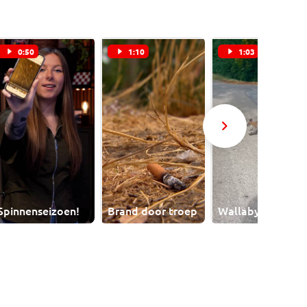
0:50
1:10
1:03
Spinnenseizoen!
Brand door troep
Wallaby op pad