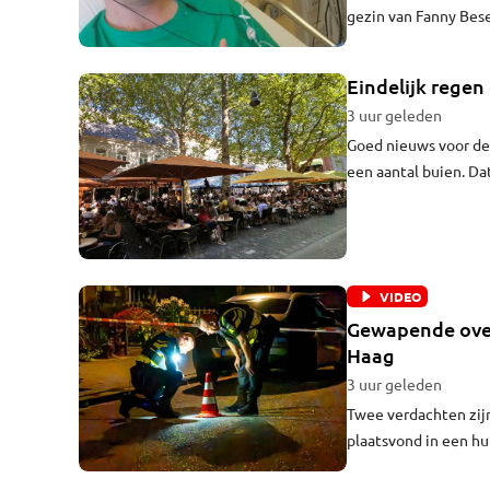
gezin van Fanny Bese
te zijn. Vijfenhalve
Eindelijk regen 
3 uur geleden
Goed nieuws voor de 
een aantal buien. Da
radioprogramma We
VIDEO
Gewapende over
Haag
3 uur geleden
Twee verdachten zij
plaatsvond in een h
gearresteerd in Den