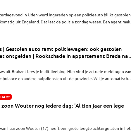
erdagavond in Uden werd ingereden op een politieauto blijkt gestolen
fkomstig uit Engeland. Dat laat de politie zondag weten. Een agent raak
d. Ook de caravan die tijdens de achtervolging razendsnel werd
erder die dag gestolen in Vianen.
 | Gestolen auto ramt politiewagen: ook gestolen
et ontgelden | Rookschade in appartement Breda na
sbak
s uit Brabant lees je in dit liveblog. Hier vind je actuele meldingen va
ambulance en andere hulpdiensten uit de provincie. Wil je automatisch
lik dan op het belletje.
 HART
 zoon Wouter nog iedere dag: 'Al tien jaar een lege
van haar zoon Wouter (17) heeft een grote leegte achtergelaten in het