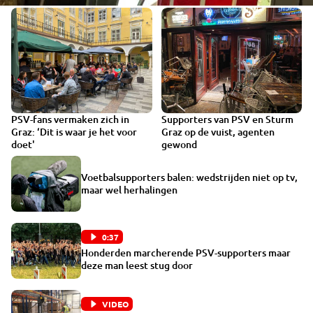
PSV-fans vermaken zich in
Supporters van PSV en Sturm
0:12
Graz: ‘Dit is waar je het voor
Graz op de vuist, agenten
doet'
gewond
Voetbalsupporters balen: wedstrijden niet op tv,
maar wel herhalingen
0:37
Honderden marcherende PSV-supporters maar
deze man leest stug door
VIDEO