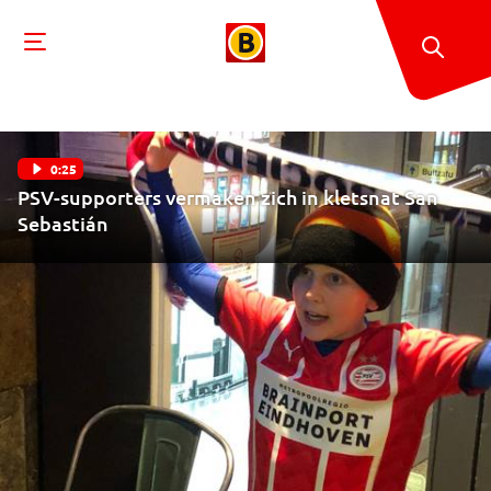
0:25
PSV-supporters vermaken zich in kletsnat San
Sebastián