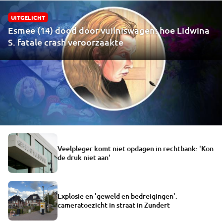
UITGELICHT
Esmee (14) dood door vuilniswagen: hoe Lidwina
S. fatale crash veroorzaakte
Veelpleger komt niet opdagen in rechtbank: 'Kon
de druk niet aan'
Explosie en 'geweld en bedreigingen':
cameratoezicht in straat in Zundert