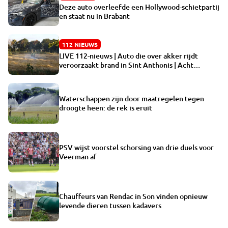
Deze auto overleefde een Hollywood-schietpartij
en staat nu in Brabant
112 NIEUWS
LIVE 112-nieuws | Auto die over akker rijdt
veroorzaakt brand in Sint Anthonis | Acht
campers gaan in vlammen op bij grote brand in
Almkerk
Waterschappen zijn door maatregelen tegen
droogte heen: de rek is eruit
PSV wijst voorstel schorsing van drie duels voor
Veerman af
Chauffeurs van Rendac in Son vinden opnieuw
levende dieren tussen kadavers