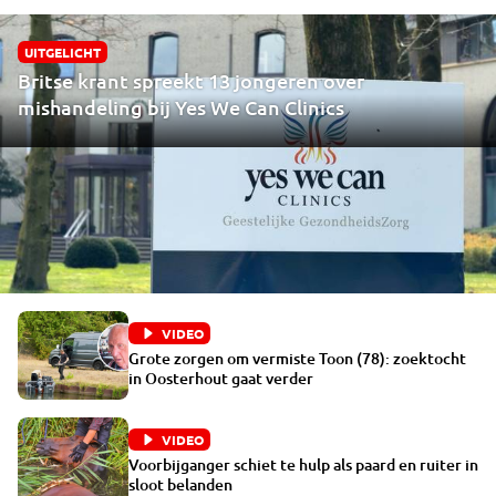
UITGELICHT
Britse krant spreekt 13 jongeren over
mishandeling bij Yes We Can Clinics
VIDEO
Grote zorgen om vermiste Toon (78): zoektocht
in Oosterhout gaat verder
VIDEO
Voorbijganger schiet te hulp als paard en ruiter in
sloot belanden