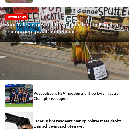
UITGELICHT
Voor Taliban gevluchte Wahida doet in Engelen
een oproep: praat met elkaar
Voetbalsters PSV houden zicht op kwalificatie
Champions League
Jager in bos reageert niet op politie maar dankzij
waarschuwingsschoten wel