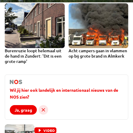
Burenruzie loopt helemaal uit
Acht campers gaan in vlammen
VIDEO
VIDEO
de hand in Zundert: 'Dit is een
op bij grote brand in Almkerk
grote ramp'
Wil jij hier ook landelijk en internationaal nieuws van de
NOS zien?
Ja, graag
VIDEO