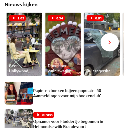
Nieuws kijken
1:03
0:34
0:51
Geen
Dood door
Hollywood,
vuilniswagen
Ruit ingetikt
B
Helmond!
Papieren boeken blijven populair: '50
Aanmeldingen voor mijn boekenclub'
VIDEO
Opnames voor Floddertje begonnen in
Helmondse wijk Brandevoort