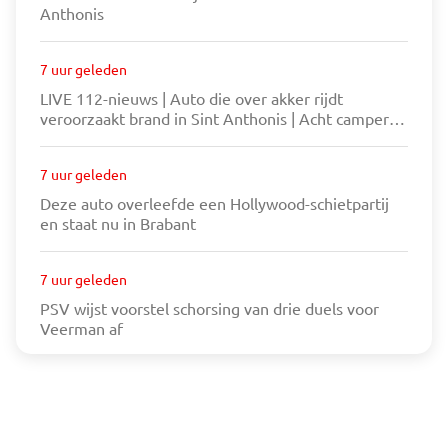
Anthonis
7 uur geleden
LIVE 112-nieuws | Auto die over akker rijdt
veroorzaakt brand in Sint Anthonis | Acht campers
gaan in vlammen op bij grote brand in Almkerk
7 uur geleden
Deze auto overleefde een Hollywood-schietpartij
en staat nu in Brabant
7 uur geleden
PSV wijst voorstel schorsing van drie duels voor
Veerman af