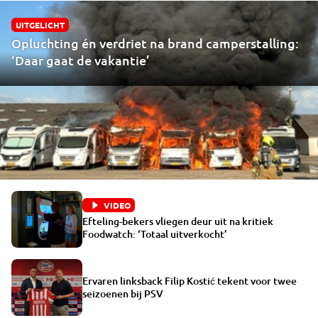
UITGELICHT
Opluchting én verdriet na brand camperstalling:
‘Daar gaat de vakantie’
VIDEO
Efteling-bekers vliegen deur uit na kritiek
Foodwatch: ‘Totaal uitverkocht’
Ervaren linksback Filip Kostić tekent voor twee
seizoenen bij PSV