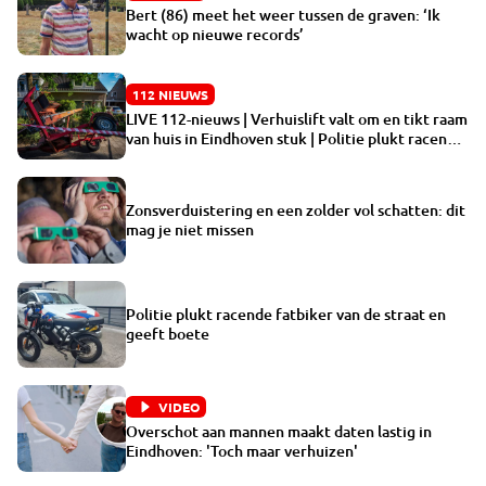
Bert (86) meet het weer tussen de graven: ‘Ik
wacht op nieuwe records’
112 NIEUWS
LIVE 112-nieuws | Verhuislift valt om en tikt raam
van huis in Eindhoven stuk | Politie plukt racende
fatbiker van de straat en geeft boete
Zonsverduistering en een zolder vol schatten: dit
mag je niet missen
Politie plukt racende fatbiker van de straat en
geeft boete
VIDEO
Overschot aan mannen maakt daten lastig in
Eindhoven: 'Toch maar verhuizen'