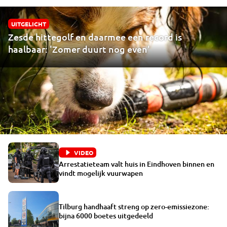
UITGELICHT
Zesde hittegolf en daarmee een record is
haalbaar: 'Zomer duurt nog even'
VIDEO
Arrestatieteam valt huis in Eindhoven binnen en
vindt mogelijk vuurwapen
Tilburg handhaaft streng op zero-emissiezone:
bijna 6000 boetes uitgedeeld