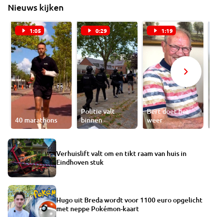
Nieuws kijken
1:05
0:29
1:19
Politie valt
Bert doet het
40 marathons
binnen
weer
W
Verhuislift valt om en tikt raam van huis in
Eindhoven stuk
Hugo uit Breda wordt voor 1100 euro opgelicht
met neppe Pokémon-kaart