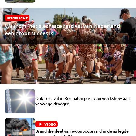
UITGELICHT
Waarom 'het slechtste festival van Nederland'
een groot succes is
Ook festival in Rosmalen past vuurwerkshow aan
vanwege droogte
VIDEO
Brand die deel van woonboulevard in de as legde