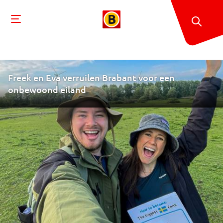
Freek en Eva verruilen Brabant voor een
onbewoond eiland