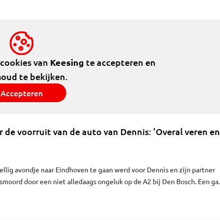
e doet."
 cookies van
Keesing
te accepteren en
houd te bekijken.
Accepteren
r de voorruit van de auto van Dennis: 'Overal veren en
llig avondje naar Eindhoven te gaan werd voor Dennis en zijn partner
esmoord door een niet alledaags ongeluk op de A2 bij Den Bosch. Een ga
t en kwam recht op de de bijrijder af. "Ik zei nog: kut, kut, kut. Toen was