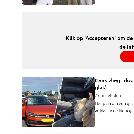
iemand zoiets voor z
Klik op 'Accepteren' om de
de in
Gans vliegt doo
glas'
7 uur geleden
Het plan om een geze
vrijdag in de kiem g
vloog door de voorrui
een doffe klap."