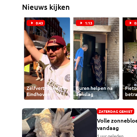
Nieuws kijken
0:43
1:13
0
Zelfvertrouwen in
Buren helpen na
Fiet
Eindhoven
aanslag
betr
ZATERDAG GEMIST
Volle zonnebloe
vandaag
1 uur geleden