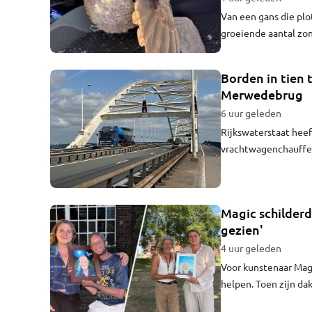
Van een gans die plot
groeiende aantal zo
hoop in Brabant. Dit
Borden in tien 
Merwedebrug
6 uur geleden
Rijkswaterstaat heef
vrachtwagenchauffeu
is een van de nieuw
terug te dringen.
Magic schilderd
gezien'
4 uur geleden
Voor kunstenaar Magi
helpen. Toen zijn dak
elkaar geslagen was,