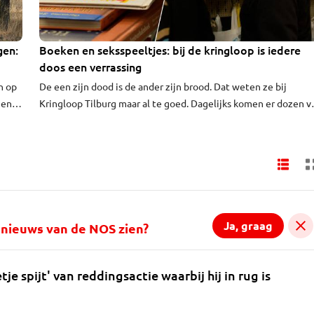
gen:
Boeken en seksspeeltjes: bij de kringloop is iedere
THIJS DRAAIT MEE
doos een verrassing
n op
De een zijn dood is de ander zijn brood. Dat weten ze bij
en is
Kringloop Tilburg maar al te goed. Dagelijks komen er dozen v
 de
afdankertjes binnen, op zoek naar een nieuwe eigenaar. Maar
r
tussen al die oude spullen duiken soms ook wel héél persoonli
verrassingen op. "Ik heb alles al eens gezien, maar een
portemonnee met intieme foto's tegenkomen blijft wel raar."
Ja, graag
al nieuws van de NOS zien?
tje spijt' van reddingsactie waarbij hij in rug is