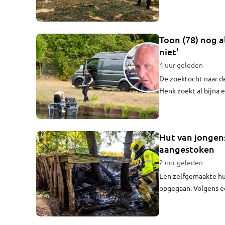
bekend. Francien lag
Toon (78) nog a
niet'
4 uur geleden
De zoektocht naar de
Henk zoekt al bijna 
tussen Oosterhout en 
zoek tot het weer g
Hut van jongen
aangestoken
2 uur geleden
Een zelfgemaakte hu
opgegaan. Volgens e
jongens.