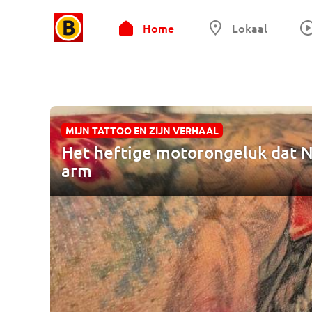
Home
Lokaal
MIJN TATTOO EN ZIJN VERHAAL
Het heftige motorongeluk dat Nic
arm