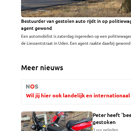
Bestuurder van gestolen auto rijdt in op politiewa
agent gewond
Een automobilist is zaterdag ingereden op een politiewage
de Liessentstraat in Uden. Een agent raakte daarbij gewond 
naar het ziekenhuis gebracht. Even daarvoor zagen agenten
bestuurder met een gestolen auto met een caravan erachte
rijden op de N264 bij Volkel.
Meer nieuws
Wil jij hier ook landelijk en internationa
Peter heeft 'bee
gestoken
3 uur geleden