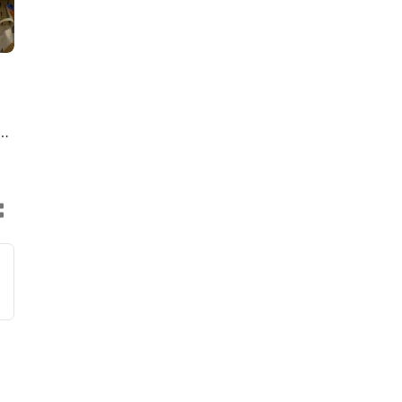
ol
jke