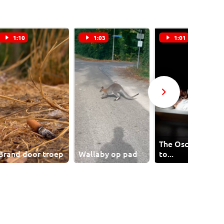
1:10
1:03
1:01
The Oscar goes
Brand door troep
Wallaby op pad
to...