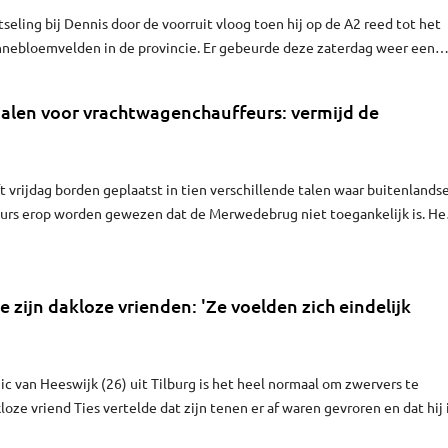
seling bij Dennis door de voorruit vloog toen hij op de A2 reed tot het
nnebloemvelden in de provincie. Er gebeurde deze zaterdag weer een
 zijn de vijf verhalen die je vandaag gelezen moet hebben.
talen voor vrachtwagenchauffeurs: vermijd de
t vrijdag borden geplaatst in tien verschillende talen waar buitenlands
rs erop worden gewezen dat de Merwedebrug niet toegankelijk is. He
e maatregelen die is ingegaan om het vrachtverkeer op de Merwedebru
e zijn dakloze vrienden: 'Ze voelden zich eindelijk
c van Heeswijk (26) uit Tilburg is het heel normaal om zwervers te
loze vriend Ties vertelde dat zijn tenen er af waren gevroren en dat hij 
 wilde Magic hem met iets speciaals verrassen. "Ze schrokken ervan dat