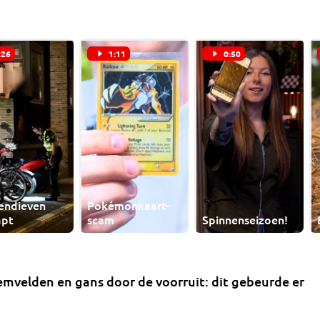
:26
1:11
0:50
sendieven
Pokémonkaart-
apt
scam
Spinnenseizoen!
mvelden en gans door de voorruit: dit gebeurde er