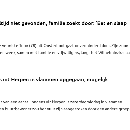
 dagen op de intensive care na het ongeluk.
ltijd niet gevonden, familie zoekt door: 'Eet en slaap
 vermiste Toon (78) uit Oosterhout gaat onverminderd door. Zijn zoon
een week, samen met familie en vrijwilligers, langs het Wilhelminakanaa
Dongen. “Vanaf dat het licht wordt, om half zes, sta ik naast mijn bed. 
aat schemeren.”
s uit Herpen in vlammen opgegaan, mogelijk
t van een aantal jongens uit Herpen is zaterdagmiddag in vlammen
en buurtbewoner zou het vuur zijn aangestoken door een andere groep