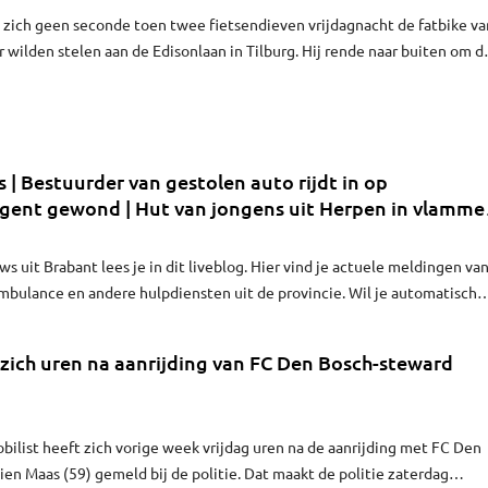
 zich geen seconde toen twee fietsendieven vrijdagnacht de fatbike va
r wilden stelen aan de Edisonlaan in Tilburg. Hij rende naar buiten om d
aar werd daarbij in zijn rug gestoken. Een dag later gaat het naar
met hem, maar heeft hij 'een beetje spijt' van zijn reddingsactie.
 | Bestuurder van gestolen auto rijdt in op
agent gewond | Hut van jongens uit Herpen in vlamme
elijk aangestoken
s uit Brabant lees je in dit liveblog. Hier vind je actuele meldingen va
ambulance en andere hulpdiensten uit de provincie. Wil je automatisch
lik dan op het belletje.
zich uren na aanrijding van FC Den Bosch-steward
bilist heeft zich vorige week vrijdag uren na de aanrijding met FC Den
en Maas (59) gemeld bij de politie. Dat maakt de politie zaterdag