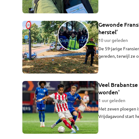
eiland. “We zijn bij
Freek.
Gewonde Fransie
herstel’
10 uur geleden
De 59-jarige Fransie
gereden, terwijl ze 
ongeluk ligt ze in h
geliefde voetbalclub
Veel Brabantse 
worden'
1 uur geleden
Met zeven ploegen i
Vrijdagavond start 
verhaal over de ment
aanvaller van ruim e