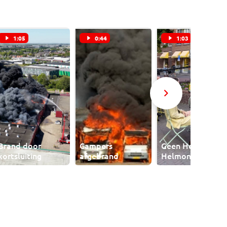
1:05
0:44
1:03
Brand door
Campers
Geen Hollywood,
kortsluiting
afgebrand
Helmond!