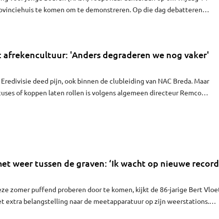
rovinciehuis te komen om te demonstreren. Op die dag debatteren
ver het voornemen van de provincie om de vergunningen van vijf
te trekken. Meerdere boerengroepen, waaronder de ZLTO, riepen eerde
 afrekencultuur: 'Anders degraderen we nog vaker'
 Eredivisie deed pijn, ook binnen de clubleiding van NAC Breda. Maar
cuses of koppen laten rollen is volgens algemeen directeur Remco
h directeur Peter Maas niet de oplossing. NAC kiest bewust voor een
ls de club op dezelfde manier blijft werken als voorheen, is de degradat
en incident.
het weer tussen de graven: ‘Ik wacht op nieuwe record
ze zomer puffend proberen door te komen, kijkt de 86-jarige Bert Vloe
et extra belangstelling naar de meetapparatuur op zijn weerstations.
eel opvallende plek: de begraafplaats achter zijn huis. "Records die