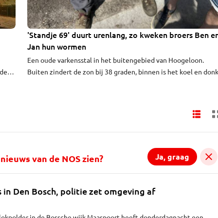
'Standje 69' duurt urenlang, zo kweken broers Ben e
BRABANT ONDERGRONDS
Jan hun wormen
Een oude varkensstal in het buitengebied van Hoogeloon.
 de
Buiten zindert de zon bij 38 graden, binnen is het koel en donk
In de hoge nok van het dak fladderen merels rond. "Die weten
precies dat het hier luilekkerland voor ze is", zegt Jan Beijsens
Samen met zijn broer Ben runt hij hier een wormenkwekerij,
bestemd voor de hengelsport, vogelkweek en
bodemverbetering.
Ja, graag
al nieuws van de NOS zien?
s in Den Bosch, politie zet omgeving af
Blokpolder in de Bossche wijk Maaspoort heeft donderdagnacht een