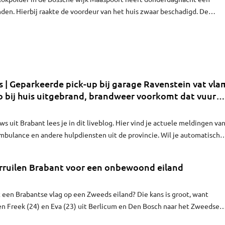
den. Hierbij raakte de voordeur van het huis zwaar beschadigd. De
s zijn op vakantie.
 | Geparkeerde pick-up bij garage Ravenstein vat vlam
o bij huis uitgebrand, brandweer voorkomt dat vuur
s uit Brabant lees je in dit liveblog. Hier vind je actuele meldingen va
ambulance en andere hulpdiensten uit de provincie. Wil je automatisch
lik dan op het belletje.
erruilen Brabant voor een onbewoond eiland
 een Brabantse vlag op een Zweeds eiland? Die kans is groot, want
n Freek (24) en Eva (23) uit Berlicum en Den Bosch naar het Zweedse
e wonnen een prijs en zijn nu een jaar lang eilandbewaarders van dat