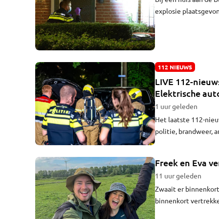
explosie plaatsgevon
bewoners van het hui
112 NIEUWS
LIVE 112-nieuws
Elektrische aut
overslaat
1 uur geleden
Het laatste 112-nieuw
politie, brandweer, 
updates ontvangen? K
Freek en Eva v
11 uur geleden
Zwaait er binnenkort
binnenkort vertrekke
eilandje Medbådan. Z