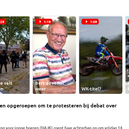
:29
1:19
1:09
ie valt
Bert doet het
en
weer
WK-titel?
en opgeroepen om te protesteren bij debat over
ng voor jonge boeren (NAJK) roept haar achterban op om vrijdag 14