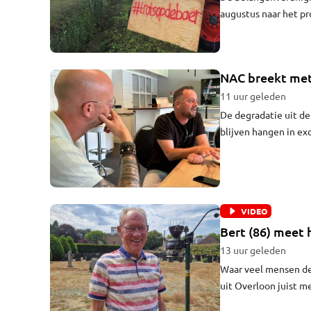
augustus naar het p
Provinciale Staten o
pluimveehouders in 
al op tot protesten.
NAC breekt met
11 uur geleden
De degradatie uit de
blijven hangen in ex
Oversier en technisc
andere koers. Want a
volgens Oversier ge
VIDEO
Bert (86) meet 
13 uur geleden
Waar veel mensen de
uit Overloon juist m
Eentje staat op een h