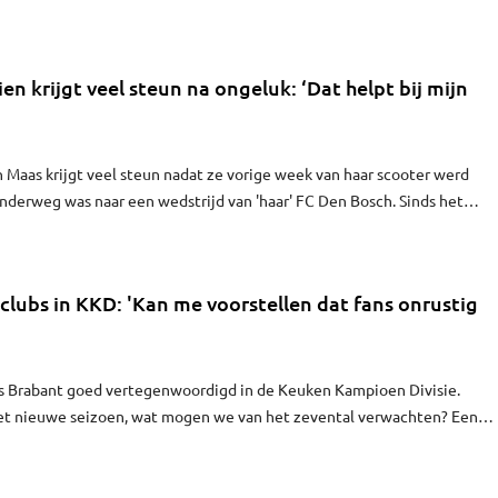
zonder gespannen, maar het is wel leuke en gezonde spanning”, vertelt
n krijgt veel steun na ongeluk: ‘Dat helpt bij mijn
n Maas krijgt veel steun nadat ze vorige week van haar scooter werd
onderweg was naar een wedstrijd van 'haar' FC Den Bosch. Sinds het
et ziekenhuis, waar ze geniet van de warmte die ze ontvangt van haar
 en de supporters.
clubs in KKD: 'Kan me voorstellen dat fans onrustig
s Brabant goed vertegenwoordigd in de Keuken Kampioen Divisie.
het nieuwe seizoen, wat mogen we van het zevental verwachten? Een
aliteit van Mathieu van der Poel, piepjonge centrale verdedigers en ee
en miljoen euro.