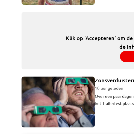
worden verbroken, da
Klik op 'Accepteren' om de
de in
Zonsverduisteri
10 uur geleden
Over een paar dagen 
het Trailerfest plaat
de vijf verhalen di