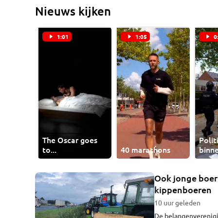
Nieuws kijken
1:01
1:05
0
The Oscar goes
Polit
to...
40 marathons
binn
Ook jonge boer
kippenboeren
10 uur geleden
De belangenverenigi