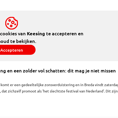
ar zit ik op te wachten."
 cookies van
Keesing
te accepteren en
houd te bekijken.
Accepteren
ng en een zolder vol schatten: dit mag je niet missen
komt er een gedeeltelijke zonsverduistering en in Breda vindt zaterda
s, dat zichzelf promoot als 'het slechtste festival van Nederland'. Dit zijn
e je donderdag gelezen moet hebben.