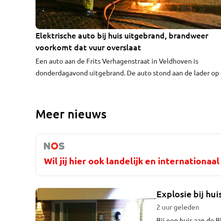
Elektrische auto bij huis uitgebrand, brandweer
voorkomt dat vuur overslaat
Een auto aan de Frits Verhagenstraat in Veldhoven is
donderdagavond uitgebrand. De auto stond aan de lader op
oprit naast een huis. De brandweer hield het huis nat om te
voorkomen dat het vuur zou overslaan.
Meer nieuws
Wil jij hier ook landelijk en internationa
Explosie bij hui
2 uur geleden
Bij een huis aan de 