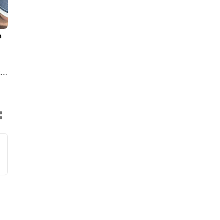
n
er.
.