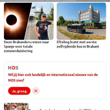
Deze Brabanders reizen naar
Efteling komt met eerste
VIDEO
Spanje voor totale
zelfrijdende bus in Brabant
zonsverduistering
Wil jij hier ook landelijk en internationaal nieuws van de
NOS zien?
Ja, graag