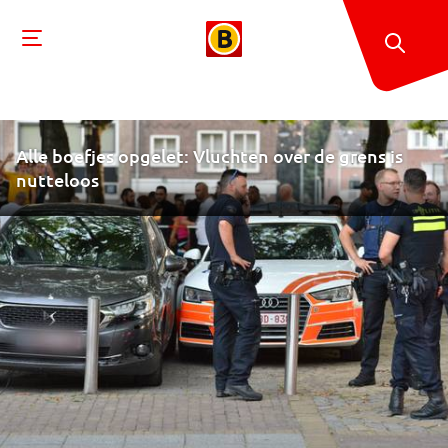
Alle boefjes opgelet: Vluchten over de grens is
nutteloos