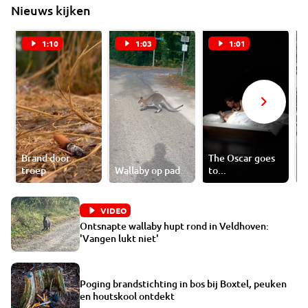
Nieuws kijken
1:10
1:03
1:01
Brand door
The Oscar goes
troep
Wallaby op pad
to...
4
VIDEO
Ontsnapte wallaby hupt rond in Veldhoven:
'Vangen lukt niet'
Poging brandstichting in bos bij Boxtel, peuken
en houtskool ontdekt