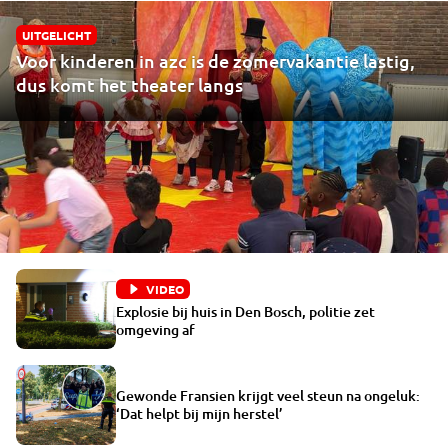
UITGELICHT
Voor kinderen in azc is de zomervakantie lastig,
dus komt het theater langs
VIDEO
Explosie bij huis in Den Bosch, politie zet
omgeving af
Gewonde Fransien krijgt veel steun na ongeluk:
‘Dat helpt bij mijn herstel’