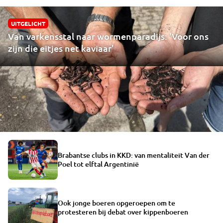
UITGELICHT
Van varkensstal naar wormenparadijs: 'Voor ons
zijn die eitjes net kaviaar'
Brabantse clubs in KKD: van mentaliteit Van der
Poel tot elftal Argentinië
Ook jonge boeren opgeroepen om te
protesteren bij debat over kippenboeren