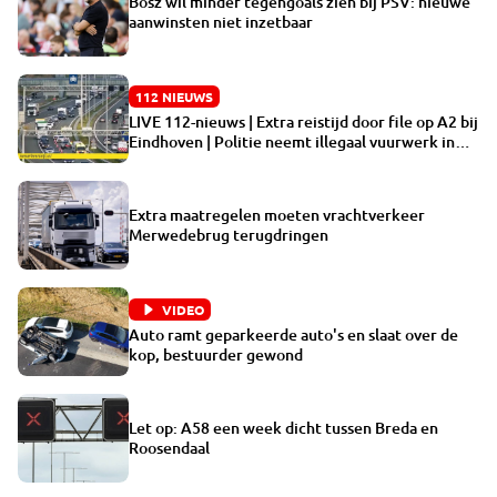
Bosz wil minder tegengoals zien bij PSV: nieuwe
aanwinsten niet inzetbaar
112 NIEUWS
LIVE 112-nieuws | Extra reistijd door file op A2 bij
Eindhoven | Politie neemt illegaal vuurwerk in
beslag na melding bij Misdaad Anoniem
Extra maatregelen moeten vrachtverkeer
Merwedebrug terugdringen
VIDEO
Auto ramt geparkeerde auto's en slaat over de
kop, bestuurder gewond
Let op: A58 een week dicht tussen Breda en
Roosendaal