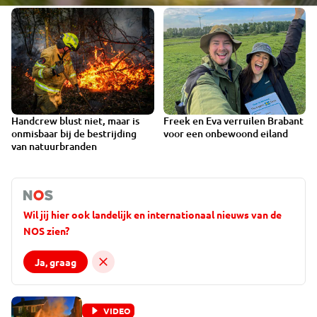
Handcrew blust niet, maar is
Freek en Eva verruilen Brabant
DOCUMENTAIRE
onmisbaar bij de bestrijding
voor een onbewoond eiland
van natuurbranden
Wil jij hier ook landelijk en internationaal nieuws van de
NOS zien?
Ja, graag
VIDEO