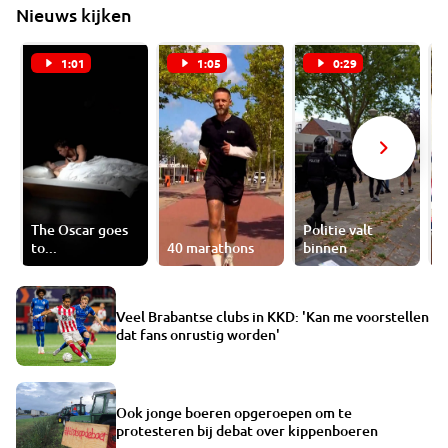
Nieuws kijken
1:01
1:05
0:29
The Oscar goes
Politie valt
B
to...
40 marathons
binnen
w
Veel Brabantse clubs in KKD: 'Kan me voorstellen
dat fans onrustig worden'
Ook jonge boeren opgeroepen om te
protesteren bij debat over kippenboeren