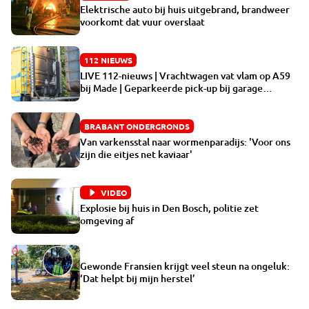
Elektrische auto bij huis uitgebrand, brandweer
voorkomt dat vuur overslaat
112 NIEUWS
LIVE 112-nieuws | Vrachtwagen vat vlam op A59
bij Made | Geparkeerde pick-up bij garage
Ravenstein vat vlam
BRABANT ONDERGRONDS
Van varkensstal naar wormenparadijs: 'Voor ons
zijn die eitjes net kaviaar'
VIDEO
Explosie bij huis in Den Bosch, politie zet
omgeving af
Gewonde Fransien krijgt veel steun na ongeluk:
‘Dat helpt bij mijn herstel’