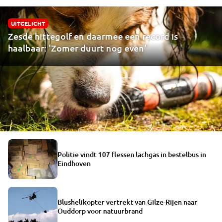
UITGELICHT
Zesde hittegolf en daarmee een record is
haalbaar: 'Zomer duurt nog even'
Politie vindt 107 flessen lachgas in bestelbus in
Eindhoven
Blushelikopter vertrekt van Gilze-Rijen naar
Ouddorp voor natuurbrand