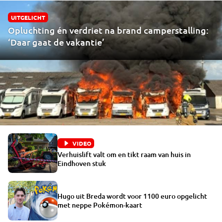
UITGELICHT
Opluchting én verdriet na brand camperstalling:
‘Daar gaat de vakantie’
VIDEO
Verhuislift valt om en tikt raam van huis in
Eindhoven stuk
Hugo uit Breda wordt voor 1100 euro opgelicht
met neppe Pokémon-kaart