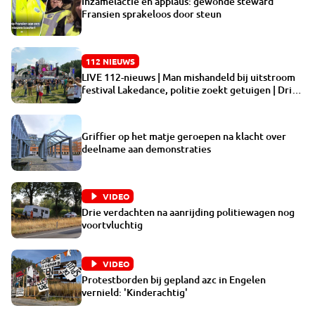
Inzamelactie en applaus: gewonde steward
Fransien sprakeloos door steun
112 NIEUWS
LIVE 112-nieuws | Man mishandeld bij uitstroom
festival Lakedance, politie zoekt getuigen | Drie
verdachten na aanrijding politiewagen nog
voortvluchtig
Griffier op het matje geroepen na klacht over
deelname aan demonstraties
VIDEO
Drie verdachten na aanrijding politiewagen nog
voortvluchtig
VIDEO
Protestborden bij gepland azc in Engelen
vernield: 'Kinderachtig'