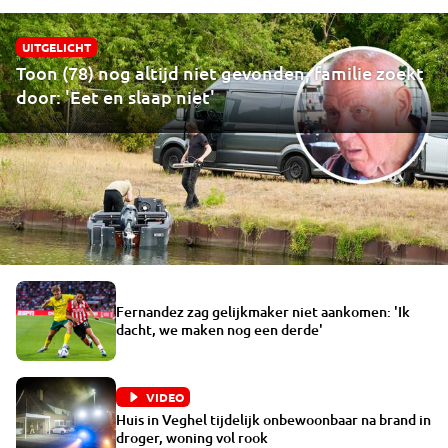
UITGELICHT
Toon (78) nog altijd niet gevonden, familie zoekt
door: 'Eet en slaap niet'
Fernandez zag gelijkmaker niet aankomen: 'Ik
dacht, we maken nog een derde'
VIDEO
Huis in Veghel tijdelijk onbewoonbaar na brand in
droger, woning vol rook