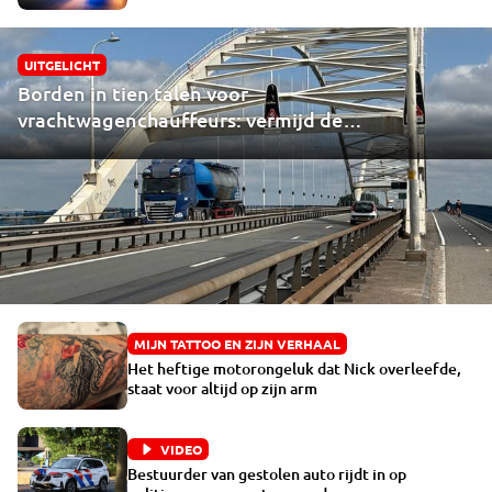
UITGELICHT
Borden in tien talen voor
vrachtwagenchauffeurs: vermijd de
Merwedebrug
MIJN TATTOO EN ZIJN VERHAAL
Het heftige motorongeluk dat Nick overleefde,
staat voor altijd op zijn arm
VIDEO
Bestuurder van gestolen auto rijdt in op