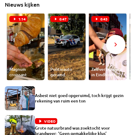
Nieuws kijken
1:14
0:47
0:43
Magnum
Politieauto
Zelfvertrouwen
B
croissant
geramd
in Eindhoven
a
Asbest niet goed opgeruimd, toch krijgt gezin
rekening van ruim een ton
VIDEO
Grote natuurbrand was zoektocht voor
brandweer: ‘Geen gemakkelijke klus’