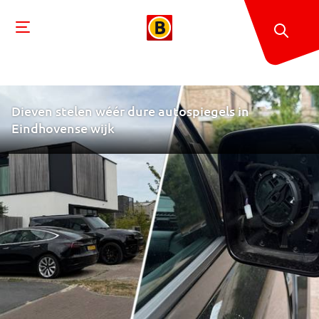
Dieven stelen wéér dure autospiegels in
Eindhovense wijk