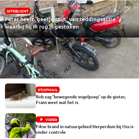
UITGELICHT
Peter heeft 'beetje spijt' van reddingsactie
waarbij hij in rug is gestoken
STUIFMAIL
Rob zag 'bewegende vogelpoep' op de gieter,
Frans weet wat het is
VIDEO
Fikse brand in natuurgebied Herperduin bij Oss is
onder controle