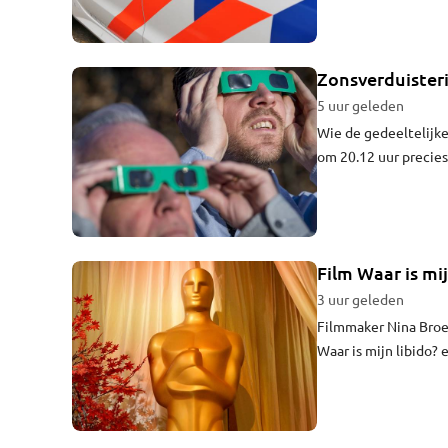
Zonsverduisteri
5 uur geleden
Wie de gedeeltelijk
om 20.12 uur precies
Willemsen van Weerpl
nu lijkt er geen bew
Film Waar is mij
3 uur geleden
Filmmaker Nina Broer
Waar is mijn libido?
internationale filmpr