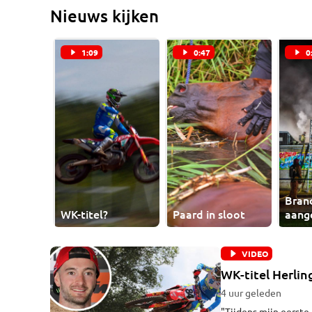
Nieuws kijken
1:09
0:47
0
Bran
WK-titel?
Paard in sloot
aang
VIDEO
WK-titel Herlin
4 uur geleden
"Tijdens mijn eerste 