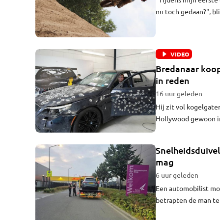
nu toch gedaan?", bl
hij over naar Honda.
elkaar ingespeeld. H
concurrent raakte ge
VIDEO
niet meer ontgaan.
Bredanaar koop
in reden
16 uur geleden
Hij zit vol kogelgat
Hollywood gewoon in
een bod en heeft de 
want dan komt de poli
Snelheidsduivel
mag
6 uur geleden
Een automobilist moe
betrapten de man ter
Rijsbergen en Breda