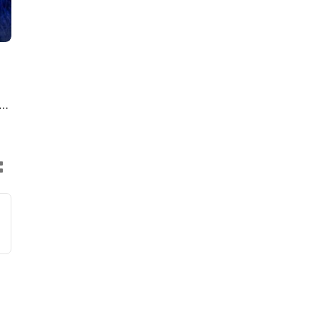
an
rg.
de