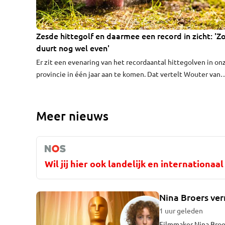
Zesde hittegolf en daarmee een record in zicht: '
duurt nog wel even'
Er zit een evenaring van het recordaantal hittegolven in on
provincie in één jaar aan te komen. Dat vertelt Wouter van
Bernebeek van Weerplaza donderdagochtend in het
radioprogramma KEIgoeiemorgen! op Omroep Brabant.
Meer nieuws
Wil jij hier ook landelijk en internationa
Nina Broers verr
1 uur geleden
Filmmaker Nina Broer