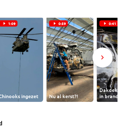
1:09
0:59
0:41
Dakdekkersbus
Chinooks ingezet
Nu al kerst?!
in brand
d