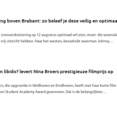
ng boven Brabant: zo beleef je deze veilig en optimaa
e zonsverduistering op 12 augustus optimaal wil zien, moet die woensd
 vrij uitzicht hebben. Naar het westen, benadrukt weerman Johnny
aza. De kans dat je het spektakel kunt zien, is volgens hem groot. "Voo
olking te zijn. Het wordt een warme dag."
n libido? levert Nina Broers prestigieuze filmprijs op
s, die opgroeide in Veldhoven en Eindhoven, heeft met haar korte film
 een Student Academy Award gewonnen. Dat is de belangrijkste
ijs voor studenten.