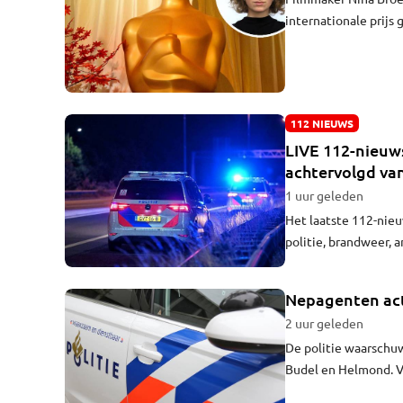
internationale prijs
brons gaat, blijft n
internationale film f
vertelt Nina Broers
112 NIEUWS
LIVE 112-nieuws
achtervolgd van
politie waarsc
1 uur geleden
Het laatste 112-nieuw
politie, brandweer, 
updates ontvangen? K
Nepagenten act
2 uur geleden
De politie waarschuw
Budel en Helmond. Va
binnengekomen over