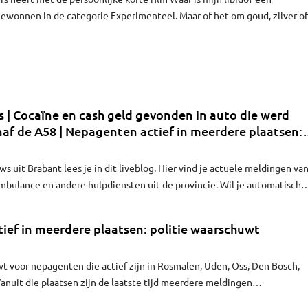
 gewonnen in de categorie Experimenteel. Maar of het om goud, zilver of
og even geheim. De ontknoping volgt pas op 14 september op het
estival in Toronto. "Door deze prijs mag ik mij aanmelden voor de Oscars
 donderdagochtend aan Radio 1.
 | Cocaïne en cash geld gevonden in auto die werd
af de A58 | Nepagenten actief in meerdere plaatsen:
huwt
s uit Brabant lees je in dit liveblog. Hier vind je actuele meldingen va
ambulance en andere hulpdiensten uit de provincie. Wil je automatisch
lik dan op het belletje.
ief in meerdere plaatsen: politie waarschuwt
t voor nepagenten die actief zijn in Rosmalen, Uden, Oss, Den Bosch,
nuit die plaatsen zijn de laatste tijd meerdere meldingen
 mensen zich voordoen als agent.