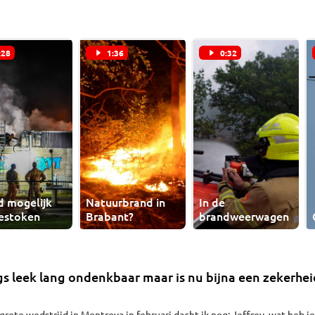
:28
1:36
0:32
d mogelijk
Natuurbrand in
In de
estoken
Brabant?
brandweerwagen
gs leek lang ondenkbaar maar is nu bijna een zekerhei
grote wedstrijd in Montrova in februari dacht ik nog: Jeffrey, wat heb je