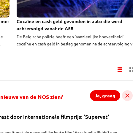
Zomer
Cocaïne en cash geld gevonden in auto die werd
achtervolgd vanaf de A58
ze
De Belgische politie heeft een 'aanzienlijke hoeveelheid'
cocaïne en cash geld in beslag genomen na de achtervolging v
een auto die woensdagavond werd ingezet op de A58 bij Tilbu
De drugs en het geld werden in de auto gevonden. Dat meldt 
krant Gazet van Antwerpen (GVA). De achtervolging eindigde
met een crash in Borgerhout, een stadsdeel van Antwerpen.
Ja, graag
al nieuws van de NOS zien?
ast door internationale filmprijs: 'Supervet'
s heeft met de persoonlijke korte film Waar is mijn libido? een