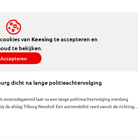
 cookies van
Keesing
te accepteren en
houd te bekijken.
Accepteren
lburg dicht na lange politieachtervolging
is woensdagavond laat na een lange politieachtervolging urenlang
ij de afslag Tilburg Reeshof. Een automobilist reed vanuit de richting
rg. Op de N65 draaide de bestuurder en ging deze weer met hoge snelh
ervolgens in België uit te komen.