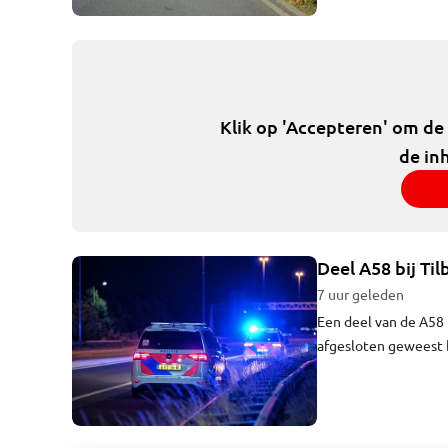
Klik op 'Accepteren' om de
de in
Deel A58 bij Ti
7 uur geleden
Een deel van de A58 
afgesloten geweest b
Breda richting Tilbu
richting Breda, om v