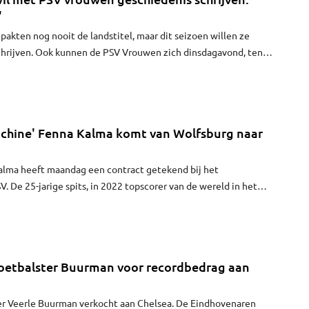
'
akten nog nooit de landstitel, maar dit seizoen willen ze
chrijven. Ook kunnen de PSV Vrouwen zich dinsdagavond, ten
, plaatsen voor de finale van de TOTO KNVB Beker. Melanie
h is een vaste waarde in de defensie en ziet PSV enorme stappen
htbij zijn, willen we prijzen pakken.”
hine' Fenna Kalma komt van Wolfsburg naar
alma heeft maandag een contract getekend bij het
 De 25-jarige spits, in 2022 topscorer van de wereld in het
 over van de Duitse club VfL Wolfsburg. Ze is in Eindhoven
omer van 2028.
oetbalster Buurman voor recordbedrag aan
er Veerle Buurman verkocht aan Chelsea. De Eindhovenaren