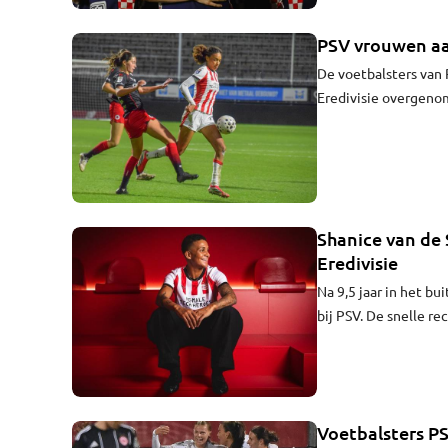
PSV vrouwen aan
De voetbalsters van
Eredivisie overgenom
Shanice van de 
Eredivisie
Na 9,5 jaar in het bu
bij PSV. De snelle re
Eindhoven, zo werd
Voetbalsters PS