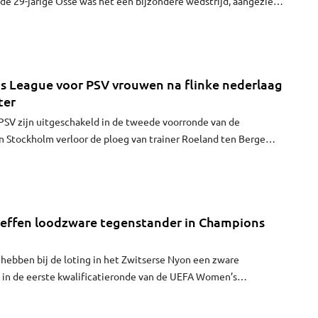
 de 29-jarige Osse was het een bijzondere wedstrijd, aangezien
eizoen miste door een afgescheurde voorste kruisband. In 2021
 een jaar uit met dezelfde blessure aan de andere kant. “Ik moest
. Dat ik vandaag weer op het veld kon en mocht staan, maakt me
 League voor PSV vrouwen na flinke nederlaag
ter
PSV zijn uitgeschakeld in de tweede voorronde van de
n Stockholm verloor de ploeg van trainer Roeland ten Berge
et 4-0 van Manchester United.
effen loodzware tegenstander in Champions
hebben bij de loting in het Zwitserse Nyon een zware
 in de eerste kwalificatieronde van de UEFA Women’s
n de halve finale van hun minitoernooi neemt het team van
 Berge het op tegen het Engelse Manchester United.