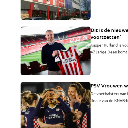
redenen terugkeert n
Dit is de nieuw
voortzetten'
Kasper Kurland is v
47-jarige Deen komt
seizoenen, met een o
nieuwe assistent-tra
PSV Vrouwen wi
De voetbalsters van 
finale van de KNVB-b
Wijdewormer met 2-1