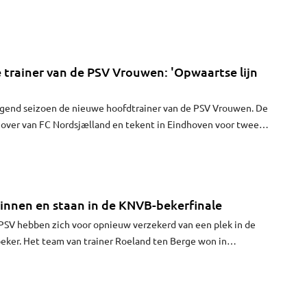
aar Duitsland.
e trainer van de PSV Vrouwen: 'Opwaartse lijn
olgend seizoen de nieuwe hoofdtrainer van de PSV Vrouwen. De
 over van FC Nordsjælland en tekent in Eindhoven voor twee
ptie voor nog een jaar. PSV haalt daarnaast Linda Helbling als
iner. Zij is momenteel hoofdtrainer bij FC Utrecht Vrouwen.
nnen en staan in de KNVB-bekerfinale
PSV hebben zich voor opnieuw verzekerd van een plek in de
eker. Het team van trainer Roeland ten Berge won in
 van AZ.