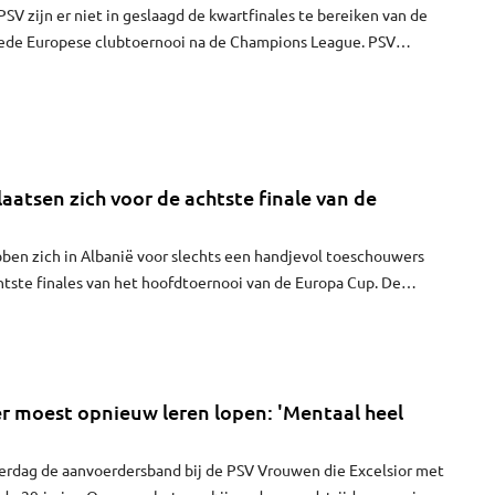
PSV zijn er niet in geslaagd de kwartfinales te bereiken van de
ede Europese clubtoernooi na de Champions League. PSV
met 3-1 van Eintracht Frankfurt.
atsen zich voor de achtste finale van de
en zich in Albanië voor slechts een handjevol toeschouwers
htste finales van het hoofdtoernooi van de Europa Cup. De
n wonnen in het House of Football-stadion in hoofdstad Tirana
 uit Belarus.
r moest opnieuw leren lopen: 'Mentaal heel
terdag de aanvoerdersband bij de PSV Vrouwen die Excelsior met