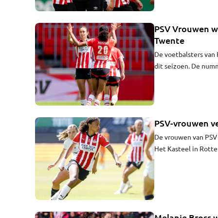
PSV Vrouwen wi
Twente
De voetbalsters van
dit seizoen. De numm
kampioen en bekerwi
verlenging.
PSV-vrouwen ve
De vrouwen van PSV 
Het Kasteel in Rott
duel werd bekeken d
Melanie Bross w