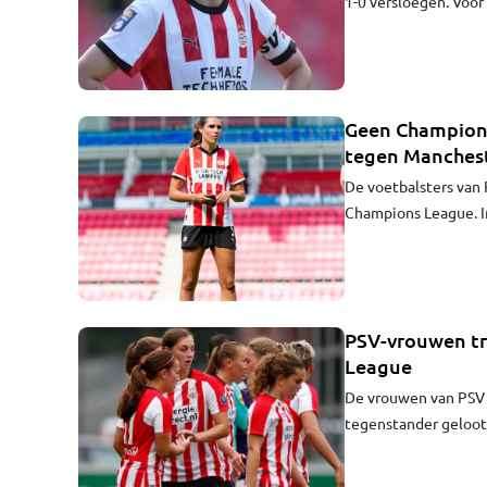
1-0 versloegen. Voor
ze het hele vorige s
lag ze er ook al ruim
opnieuw leren lopen
heel erg blij.”
Geen Champions
tegen Manches
De voetbalsters van 
Champions League. I
woensdag kansloos m
PSV-vrouwen tr
League
De vrouwen van PSV 
tegenstander geloot
Champions League. I
trainer Roeland ten