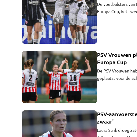
De voetbalsters van 
Europa Cup, het twe
verloor in Duitsland 
PSV Vrouwen pla
Europa Cup
De PSV Vrouwen hebb
geplaatst voor de ac
vrouwen uit Eindhove
met 2-0 van FC Minsk
PSV-aanvoerste
zwaar'
Laura Strik droeg za