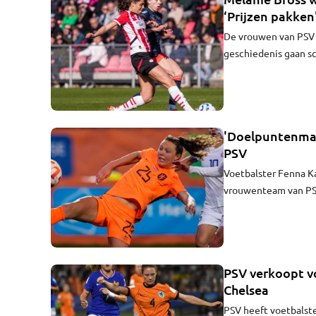
‘Prijzen pakken
De vrouwen van PSV p
geschiedenis gaan s
koste van Feyenoord
Bross (27) uit Heesc
zetten: “Nu we zo dic
'Doelpuntenmac
PSV
Voetbalster Fenna K
vrouwenteam van PSV.
vrouwenvoetbal, komt
vastgelegd tot de z
PSV verkoopt v
Chelsea
PSV heeft voetbalst