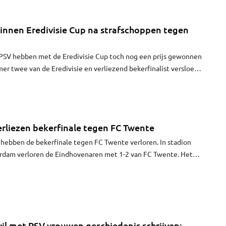
nnen Eredivisie Cup na strafschoppen tegen
 PSV hebben met de Eredivisie Cup toch nog een prijs gewonnen
er twee van de Eredivisie en verliezend bekerfinalist versloeg
nnaar FC Twente via strafschoppen, na een 3-3-eindstand na de
rliezen bekerfinale tegen FC Twente
hebben de bekerfinale tegen FC Twente verloren. In stadion
erdam verloren de Eindhovenaren met 1-2 van FC Twente. Het
oor 3500 toeschouwers.
il met PSV vrouwen geschiedenis schrijven: