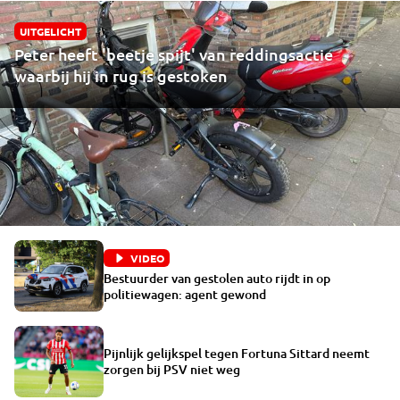
UITGELICHT
Peter heeft 'beetje spijt' van reddingsactie
waarbij hij in rug is gestoken
VIDEO
Bestuurder van gestolen auto rijdt in op
politiewagen: agent gewond
Pijnlijk gelijkspel tegen Fortuna Sittard neemt
zorgen bij PSV niet weg