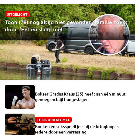
UITGELICHT
Toon (78) nog altijd niet gevonden, familie zoekt
door: 'Eet en slaap niet'
Bokser Gradus Kraus (25) heeft aan één minuut
genoeg en blijft ongeslagen
THIJS DRAAIT MEE
Boeken en seksspeeltjes: bij de kringloop is
iedere doos een verrassing