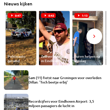
Nieuws kijken
0:47
0:43
1:13
Politieauto
Zelfvertrouwen
Buren helpen na
F
geramd
in Eindhoven
aanslag
b
Sam (11) fietst naar Groningen voor overleden
Dillan: 'Toch beetje erbij'
Recordcijfers voor Eindhoven Airport: 3,5
miljoen passagiers de lucht in