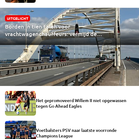
UITGELICHT
Borden in tien talen voor
vrachtwagenchauffeurs: vermijd de
Merwedebrug
Net gepromoveerd Willem II niet opgewassen
tegen Go Ahead Eagles
Voetbalsters PSV naar laatste voorronde
Champions League