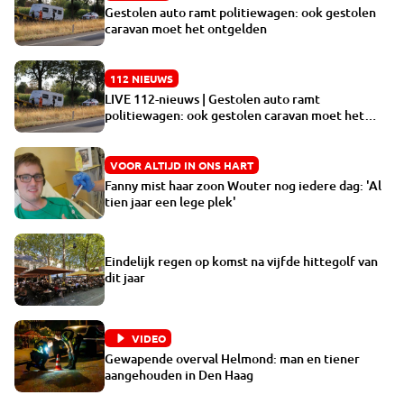
Gestolen auto ramt politiewagen: ook gestolen
caravan moet het ontgelden
112 NIEUWS
LIVE 112-nieuws | Gestolen auto ramt
politiewagen: ook gestolen caravan moet het
ontgelden | Rookschade in appartement Breda na
brand in vuilnisbak
VOOR ALTIJD IN ONS HART
Fanny mist haar zoon Wouter nog iedere dag: 'Al
tien jaar een lege plek'
Eindelijk regen op komst na vijfde hittegolf van
dit jaar
VIDEO
Gewapende overval Helmond: man en tiener
aangehouden in Den Haag