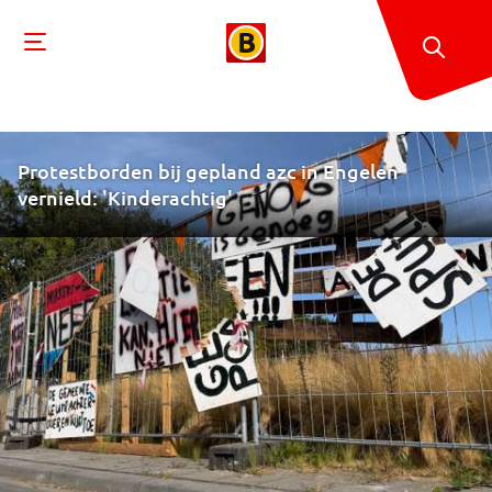
Protestborden bij gepland azc in Engelen
vernield: 'Kinderachtig'