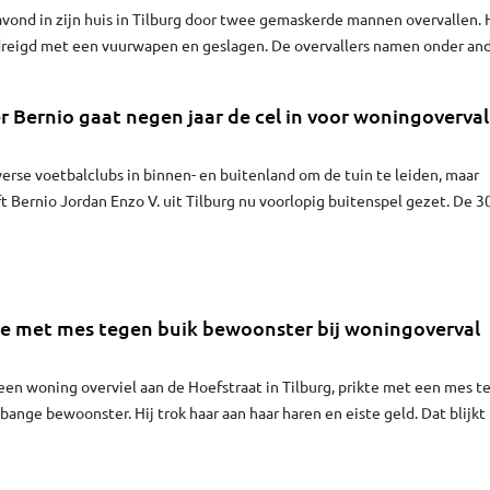
vond in zijn huis in Tilburg door twee gemaskerde mannen overvallen. 
dreigd met een vuurwapen en geslagen. De overvallers namen onder an
dag. De man, die woont aan de Artemisstraat in Tilburg, is lichtgewond
jn gevlucht.
 Bernio gaat negen jaar de cel in voor woningoverval
iverse voetbalclubs in binnen- en buitenland om de tuin te leiden, maar
t Bernio Jordan Enzo V. uit Tilburg nu voorlopig buitenspel gezet. De 3
ookvoetballer is door de rechtbank in Breda veroordeeld tot negen jaar c
ns zijn aandeel in twee woningovervallen en één poging daartoe.
kte met mes tegen buik bewoonster bij woningoverval
 een woning overviel aan de Hoefstraat in Tilburg, prikte met een mes t
ange bewoonster. Hij trok haar aan haar haren en eiste geld. Dat blijkt 
e de politie heeft gedeeld in Bureau Brabant.