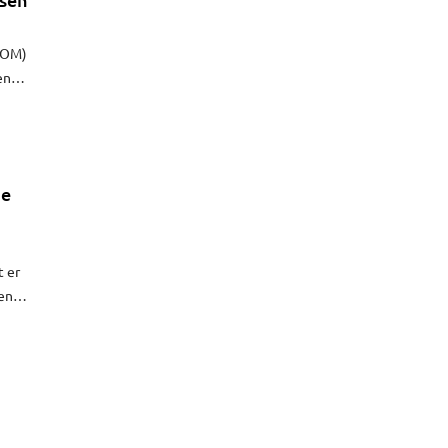
 (OM)
en
 van
de
t er
en