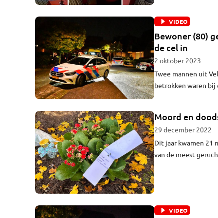
VIDEO
Bewoner (80) g
de cel in
2 oktober 2023
Twee mannen uit Veld
betrokken waren bij 
overval raakte een 
uitspraak.
Moord en doods
29 december 2022
Dit jaar kwamen 21 m
van de meest geruch
als een vermissing, 
meeste zaken kenden 
VIDEO