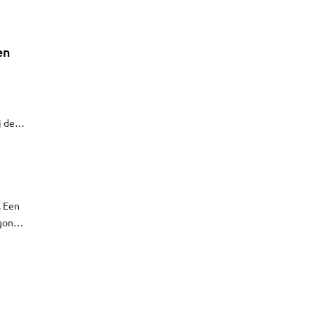
en
j de
. Een
gon
e