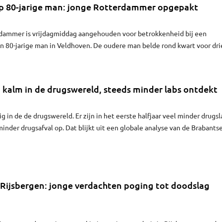
op 80-jarige man: jonge Rotterdammer opgepakt
rdammer is vrijdagmiddag aangehouden voor betrokkenheid bij een
n 80-jarige man in Veldhoven. De oudere man belde rond kwart voor dri
 buren en vertelde dat hij overvallen was en gevochten had.
 kalm in de drugswereld, steeds minder labs ontdekt
ig in de de drugswereld. Er zijn in het eerste halfjaar veel minder drugsl
minder drugsafval op. Dat blijkt uit een globale analyse van de Brabants
roep Brabant bijhoudt. Uit die cijfers blijkt ook dat er zijn in de eerste
r in Brabant zeker zeven mensen door geweld om het leven gekomen. Da
aadbegrippen. Voor zover bekend waren er geen afrekeningen in de
Rijsbergen: jonge verdachten poging tot doodslag