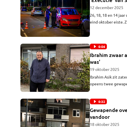
12 december 2025
26, 18, 18 en 14 jaa
eind oktober eiste.
opgelegd. Volgens he
een stadgenoot en t
uitspraak.
0:56
Ibrahim zwaar a
was'
19 oktober 2025
Ibrahim Asik zit zat
opeens twee gewapen
zijn huis, op zoek na
0:32
Gewapende over
vandoor
18 oktober 2025