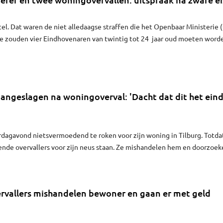
r cel. Dat waren de niet alledaagse straffen die het Openbaar Ministerie
 Ze zouden vier Eindhovenaren van twintig tot 24 jaar oud moeten word
t OM zijn ze vorig jaar zomer betrokken geweest bij het doodschieten
wee woningovervallen. De rechtbank in Den Bosch doet vrijdagmiddag
angeslagen na woningoverval: 'Dacht dat dit het ein
erdagavond nietsvermoedend te roken voor zijn woning in Tilburg. Totda
de overvallers voor zijn neus staan. Ze mishandelen hem en doorzoek
ar iets van waarde. "Ze bleven maar roepen: waar is het geld?"
vallers mishandelen bewoner en gaan er met geld