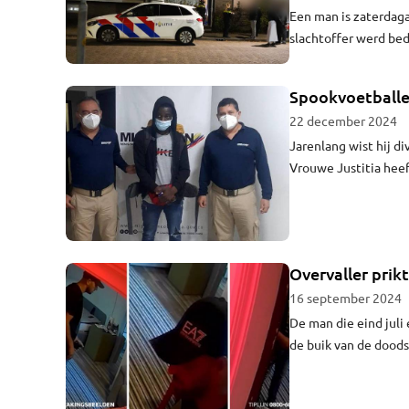
Een man is zaterdaga
slachtoffer werd be
geld mee, blijkt zon
geraakt. De daders zi
Spookvoetballer
22 december 2024
Jarenlang wist hij d
Vrouwe Justitia heef
jarige voormalige sp
kreeg die straf wege
Overvaller pri
16 september 2024
De man die eind juli
de buik van de doodsb
nieuwe informatie di