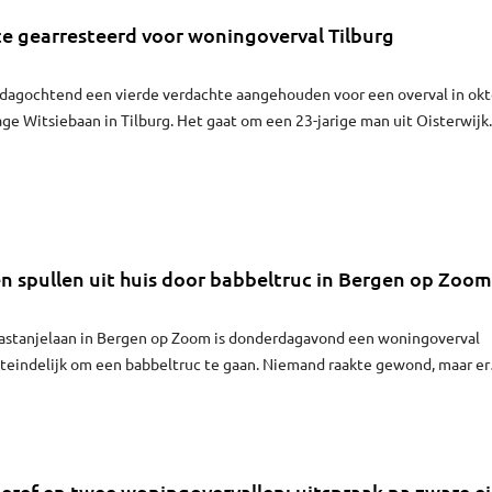
te gearresteerd voor woningoverval Tilburg
nsdagochtend een vierde verdachte aangehouden voor een overval in ok
age Witsiebaan in Tilburg. Het gaat om een 23-jarige man uit Oisterwijk.
e politie in deze zaak al een inwoner van Goirle en twee vrouwen uit Til
en spullen uit huis door babbeltruc in Bergen op Zoom
 Kastanjelaan in Bergen op Zoom is donderdagavond een woningoverval
iteindelijk om een babbeltruc te gaan. Niemand raakte gewond, maar er
mee zijn genomen.
Seref en twee woningovervallen: uitspraak na zware e