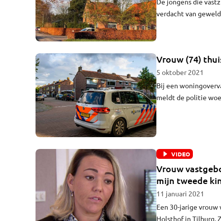
De jongens die vastz
verdacht van geweldd
en is één van de be
wordt de verdachten
politiewagen van het
Vrouw (74) thui
5 oktober 2021
Bij een woningoverva
meldt de politie woe
VIDEO
Vrouw vastgebon
mijn tweede ki
11 januari 2021
Een 30-jarige vrouw 
Holsthof in Tilburg.