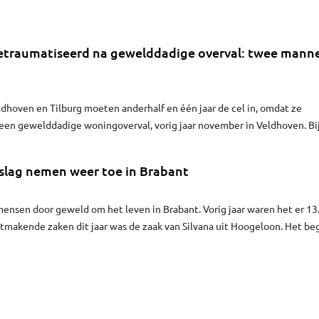
etraumatiseerd na gewelddadige overval: twee mann
hoven en Tilburg moeten anderhalf en één jaar de cel in, omdat ze
een gewelddadige woningoverval, vorig jaar november in Veldhoven. Bi
man van tachtig zwaargewond. De rechter in Den Bosch deed maandag
lag nemen weer toe in Brabant
ensen door geweld om het leven in Brabant. Vorig jaar waren het er 13
tmakende zaken dit jaar was de zaak van Silvana uit Hoogeloon. Het be
maar veranderde in een moordzaak waarvoor haar ex-partner vastzit. In d
verdachte en slachtoffer elkaar.