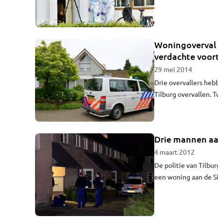
Woningoverval 
verdachte voor
29 mei 2014
Drie overvallers heb
Tilburg overvallen. 
de derde overvaller
Drie mannen aa
4 maart 2012
De politie van Tilb
een woning aan de Si
mannen van 19 en 20