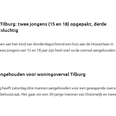
Tilburg: twee jongens (15 en 18) opgepakt, derde
tvluchtig
ben aan het eind van donderdagochtend een huis aan de Mozartlaan in
Twee jongens van 15 en 18 jaar zijn heel snel na de overval aangehouden
 wordt momenteel door de politie gezocht.
ngehouden voor woningoverval Tilburg
urg heeft zaterdag drie mannen aangehouden voor een gewapende overv
beliusstraat. Het gaat om een 30-jarige inwoner van Oisterwijk en twe
 jaar oud uit Dongen.