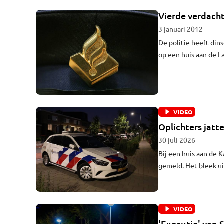
Vierde verdach
3 januari 2012
De politie heeft di
op een huis aan de L
Eerder arresteerde d
VIDEO
Oplichters jatt
30 juli 2026
Bij een huis aan de
gemeld. Het bleek u
zouden wel spullen 
VIDEO
'Executie' van 