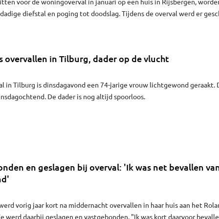
itten voor de woningoverval in januari op een huis in Rijsbergen, worde
adige diefstal en poging tot doodslag. Tijdens de overval werd er ges
woners een gebroken rechteroogkas en een verbrijzeld jukbeen geslage
 verweten dat ze opzettelijk geprobeerd hebben twee agenten in een
 leven te beroven.
s overvallen in Tilburg, dader op de vlucht
l in Tilburg is dinsdagavond een 74-jarige vrouw lichtgewond geraakt. 
nsdagochtend. De dader is nog altijd spoorloos.
den en geslagen bij overval: 'Ik was net bevallen va
nd'
werd vorig jaar kort na middernacht overvallen in haar huis aan het Rol
 Ze werd daarbij geslagen en vastgebonden. "Ik was kort daarvoor bevall