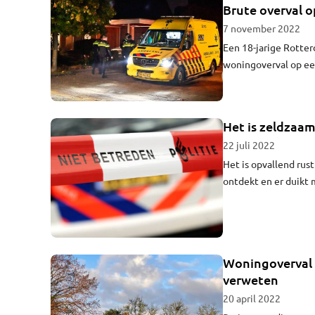
Brute overval 
7 november 2022
Een 18-jarige Rotte
woningoverval op ee
bebloed aan bij zijn
Het is zeldzaam
22 juli 2022
Het is opvallend rust
ontdekt en er duikt 
misdaadcijfers die Om
maanden van dit jaa
'gemiddeld' in misd
onderwereld.
Woningoverval 
verweten
20 april 2022